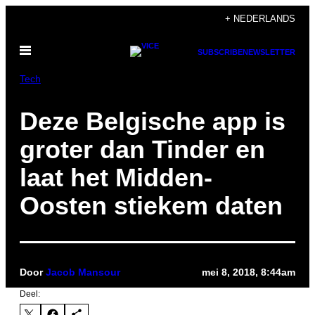
Ga
+ NEDERLANDS
naar
Open
de
SUBSCRIBE
NEWSLETTER
menu
inhoud
Tech
Deze Belgische app is
groter dan Tinder en
laat het Midden-
Oosten stiekem daten
Door
Jacob Mansour
mei 8, 2018, 8:44am
Deel: