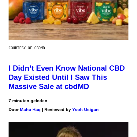
COURTESY OF CBDMD
I Didn’t Even Know National CBD
Day Existed Until I Saw This
Massive Sale at cbdMD
7 minuten geleden
Door
Maha Haq
| Reviewed by
Ysolt Usigan