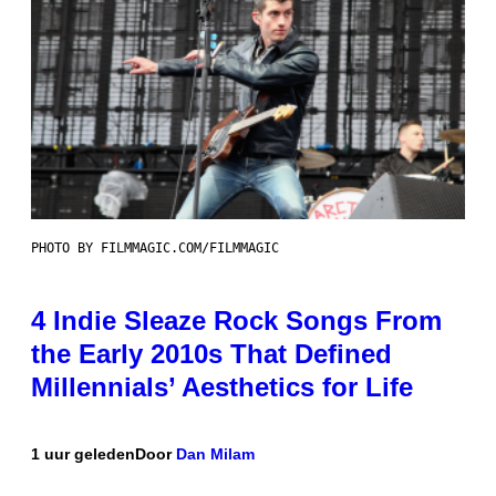
PHOTO BY FILMMAGIC.COM/FILMMAGIC
4 Indie Sleaze Rock Songs From
the Early 2010s That Defined
Millennials’ Aesthetics for Life
1 uur geleden
Door
Dan Milam