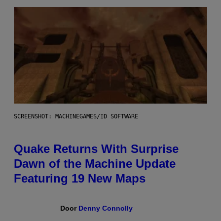
SCREENSHOT: MACHINEGAMES/ID SOFTWARE
Quake Returns With Surprise
Dawn of the Machine Update
Featuring 19 New Maps
Door
Denny Connolly