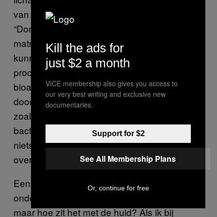
van de ingrediënten in een chocoladereep.
“Donkere chocolade is een vrij agressieve
matrix, vol enzymen die niet alleen omega’s
Kill the ads for
kunnen oxideren – in een maand tijd wordt 95
just $2 a month
procent vernietigd – maar ook veel andere
VICE membership also gives you access to
bioactieve stoffen,” zegt Petyaev. “En dit komt
our very best writing and exclusive new
door de afkomst van de chocolade die, net
documentaries.
zoals blauwe kaas, een resultaat van
bacteriële en schimmelfermentatie is. Bijna
Support for $2
niets wat ‘vreemd’ is, kan in zijn nabijheid
overleven.”
See All Membership Plans
Een leek laat zich door zo’n wetenschappelijk
Or, continue for free
onderbouwde uitleg makkelijk overtuigen,
maar hoe zit het met de huid? Als ik bij