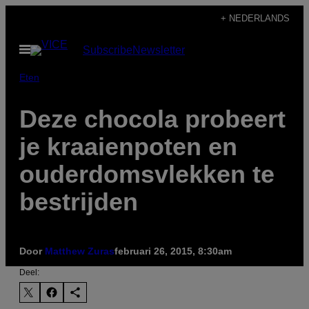
Ga
+ NEDERLANDS
naar
Open
Subscribe
Newsletter
de
menu
inhoud
Eten
Deze chocola probeert
je kraaienpoten en
ouderdomsvlekken te
bestrijden
Door
Matthew Zuras
februari 26, 2015, 8:30am
Deel: