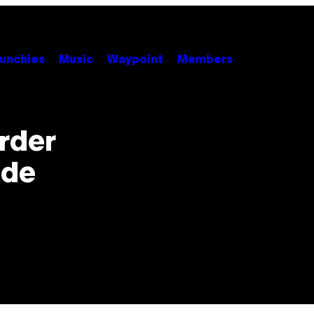
unchies
Music
Waypoint
Members
rder
 de