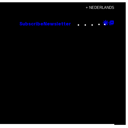
+ NEDERLANDS
Instagram
TikTok
YouTube
Google
Goog
Subscribe
Newsletter
Discove
Top
Posts