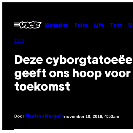
Ga
naar
de
Open
Magazine
Pulse
Life
Tech
M
menu
inhoud
Tech
Deze cyborgtatoeëe
geeft ons hoop voor
toekomst
Door
november 10, 2016, 4:53am
Madison Margolin