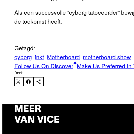
Als een succesvolle “cyborg tatoeëerder” bew
de toekomst heeft.
Getagd:
cyborg
inkt
Motherboard
motherboard show
Follow Us On Discover
Make Us Preferred In 
Deel:
MEER
VAN VICE