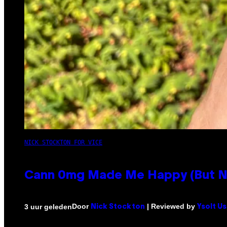
NICK STOCKTON FOR VICE
Cann 0mg Made Me Happy (But Not
Door
| Reviewed by
3 uur geleden
Nick Stockton
Ysolt U