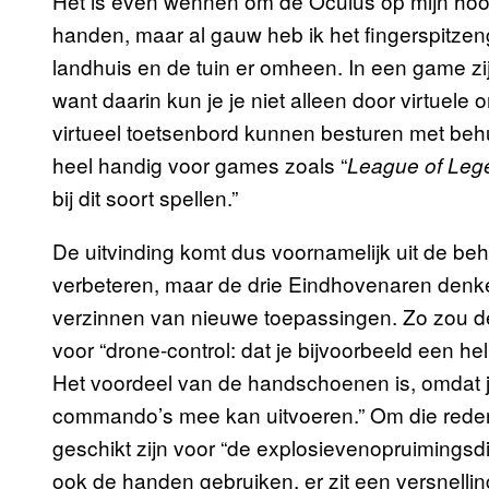
Het is even wennen om de Oculus op mijn ho
handen, maar al gauw heb ik het fingerspitzeng
landhuis en de tuin er omheen. In een game zij
want daarin kun je je niet alleen door virtuel
virtueel toetsenbord kunnen besturen met beh
heel handig voor games zoals “
League of Leg
bij dit soort spellen.”
De uitvinding komt dus voornamelijk uit de beh
verbeteren, maar de drie Eindhovenaren denke
verzinnen van nieuwe toepassingen. Zo zou d
voor “drone-control: dat je bijvoorbeeld een hel
Het voordeel van de handschoenen is, omdat j
commando’s mee kan uitvoeren.” Om die rede
geschikt zijn voor “de explosievenopruimingsdi
ook de handen gebruiken, er zit een versnellin