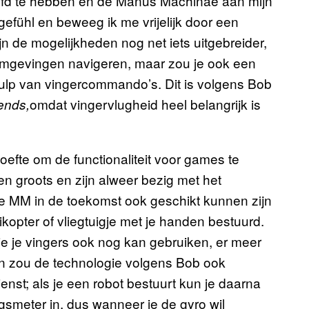
ofd te hebben en de Manus Machinae aan mijn
efühl en beweeg ik me vrijelijk door een
n de mogelijkheden nog net iets uitgebreider,
e omgevingen navigeren, maar zou je ook een
ulp van vingercommando’s. Dit is volgens Bob
omdat vingervlugheid heel belangrijk is
ends,
oefte om de functionaliteit voor games te
n groots en zijn alweer bezig met het
e MM in de toekomst ook geschikt kunnen zijn
ikopter of vliegtuigje met je handen bestuurd.
e je vingers ook nog kan gebruiken, er meer
n zou de technologie volgens Bob ook
enst; als je een robot bestuurt kun je daarna
gsmeter in, dus wanneer je de gyro wil