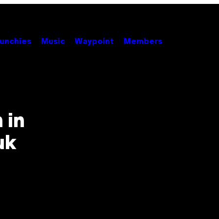
unchies
Music
Waypoint
Members
 in
uk