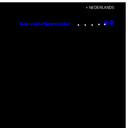
+ NEDERLANDS
Instagram
TikTok
YouTube
Google
Goog
Subscribe
Newsletter
Discove
Top
Posts