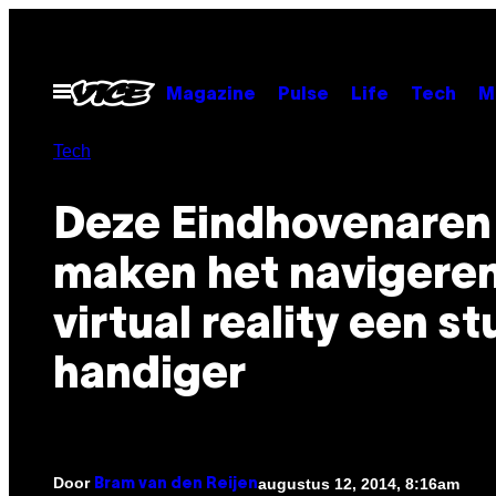
Ga
naar
de
Open
Magazine
Pulse
Life
Tech
M
menu
inhoud
Tech
Deze Eindhovenaren
maken het navigeren
virtual reality een st
handiger
Door
augustus 12, 2014, 8:16am
Bram van den Reijen