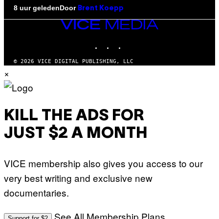
Door
8 uur geleden
Brent Koepp
VICE
MEDIA
INSTAGRAM
TIKTOK
YOUTUBE
© 2026 VICE DIGITAL PUBLISHING, LLC
×
KILL THE ADS FOR
JUST $2 A MONTH
VICE membership also gives you access to our
very best writing and exclusive new
documentaries.
See All Membership Plans
Support for $2