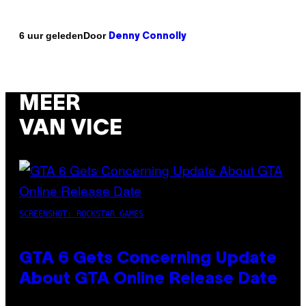
Door
6 uur geleden
Denny Connolly
MEER
VAN VICE
SCREENSHOT: ROCKSTAR GAMES
GTA 6 Gets Concerning Update
About GTA Online Release Date