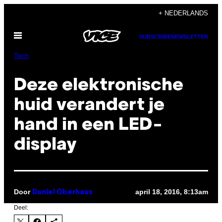
Ga
+ NEDERLANDS
naar
Open
de
SUBSCRIBE
NEWSLETTER
menu
inhoud
Tech
Deze elektronische
huid verandert je
hand in een LED-
display
Door
april 18, 2016, 8:13am
Daniel Oberhaus
Deel: