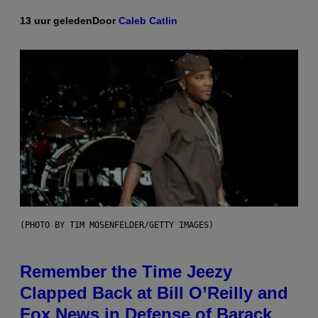
13 uur geleden
Door
Caleb Catlin
(PHOTO BY TIM MOSENFELDER/GETTY IMAGES)
Remember the Time Jeezy
Clapped Back at Bill O’Reilly and
Fox News in Defense of Barack