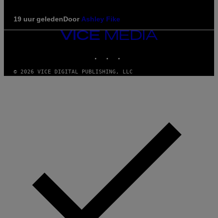
19 uur geleden
Door
Ashley Fike
VICE
MEDIA
INSTAGRAM
TIKTOK
YOUTUBE
© 2026 VICE DIGITAL PUBLISHING, LLC