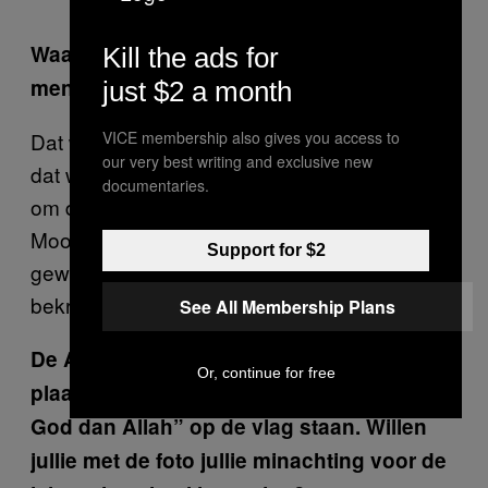
Waarom niet alleen poep, maar ook
Kill the ads for
menstruatiebloed?
just $2 a month
Dat was Aliaa’s idee. Voor ons ging het erom
VICE membership also gives you access to
our very best writing and exclusive new
dat we wilden laten zien dat we niet bang zijn
documentaries.
om de Islamitische Staat te beledigen.
Moordenaars moeten beledigd worden;
Support for $2
gewelddadige ideologieën moeten
bekritiseerd worden.
See All Membership Plans
De Arabische media wilden de foto niet
Or, continue for free
plaatsen omdat de woorden “er is geen
God dan Allah” op de vlag staan. Willen
jullie met de foto jullie minachting voor de