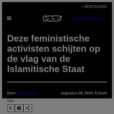
Ga
+ NEDERLANDS
naar
Open
de
SUBSCRIBE
NEWSLETTER
menu
inhoud
Deze feministische
activisten schijten op
de vlag van de
Islamitische Staat
Door
Chris Köver
augustus 28, 2014, 5:11am
Deel: