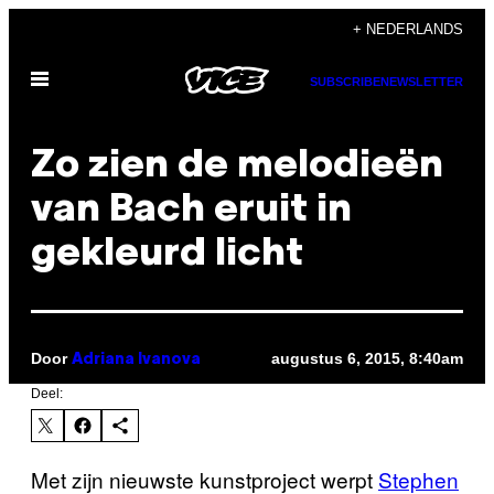
Ga
+ NEDERLANDS
naar
Open
de
SUBSCRIBE
NEWSLETTER
menu
inhoud
Zo zien de melodieën
van Bach eruit in
gekleurd licht
Door
augustus 6, 2015, 8:40am
Adriana Ivanova
Deel:
Met zijn nieuwste kunstproject werpt
Stephen