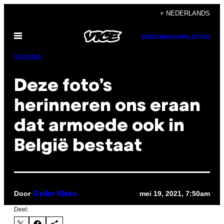
Ga
+ NEDERLANDS
naar
Open
de
SUBSCRIBE
NEWSLETTER
menu
inhoud
Identiteit
Deze foto’s
herinneren ons eraan
dat armoede ook in
België bestaat
Door
mei 19, 2021, 7:50am
Gailor Kiaku
Deel: