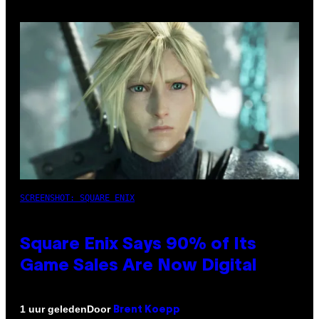
SCREENSHOT: SQUARE ENIX
Square Enix Says 90% of Its
Game Sales Are Now Digital
Door
1 uur geleden
Brent Koepp