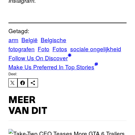
Instagram.
Getagd:
arm
België
Belgische
fotografen
Foto
Fotos
sociale ongelijkheid
Follow Us On Discover
Make Us Preferred In Top Stories
Deel:
MEER
VAN DIT