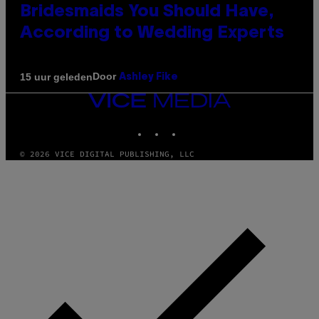
Bridesmaids You Should Have,
According to Wedding Experts
Door
15 uur geleden
Ashley Fike
VICE
MEDIA
INSTAGRAM
TIKTOK
YOUTUBE
© 2026 VICE DIGITAL PUBLISHING, LLC