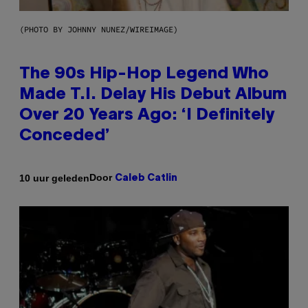
(PHOTO BY JOHNNY NUNEZ/WIREIMAGE)
The 90s Hip-Hop Legend Who
Made T.I. Delay His Debut Album
Over 20 Years Ago: ‘I Definitely
Conceded’
Door
10 uur geleden
Caleb Catlin