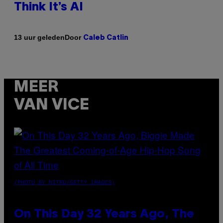
Think It’s AI
Door
13 uur geleden
Caleb Catlin
MEER
VAN VICE
(PHOTO BY NITRO/GETTY IMAGES)
On This Day 32 Years Ago, The