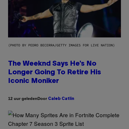
(PHOTO BY PEDRO BECERRA/GETTY IMAGES FOR LIVE NATION)
The Weeknd Says He’s No
Longer Going To Retire His
Iconic Moniker
Door
12 uur geleden
Caleb Catlin