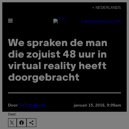
Ga
+ NEDERLANDS
naar
Open
de
SUBSCRIBE
NEWSLETTER
menu
inhoud
We spraken de man
die zojuist 48 uur in
virtual reality heeft
doorgebracht
Door
januari 15, 2016, 9:09am
DJ Pangburn
Deel: