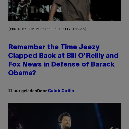
(PHOTO BY TIM MOSENFELDER/GETTY IMAGES)
Remember the Time Jeezy
Clapped Back at Bill O’Reilly and
Fox News in Defense of Barack
Obama?
Door
11 uur geleden
Caleb Catlin