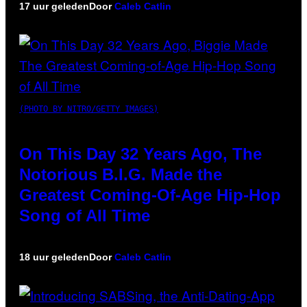
17 uur geleden
Door
Caleb Catlin
(PHOTO BY NITRO/GETTY IMAGES)
On This Day 32 Years Ago, The
Notorious B.I.G. Made the
Greatest Coming-Of-Age Hip-Hop
Song of All Time
18 uur geleden
Door
Caleb Catlin