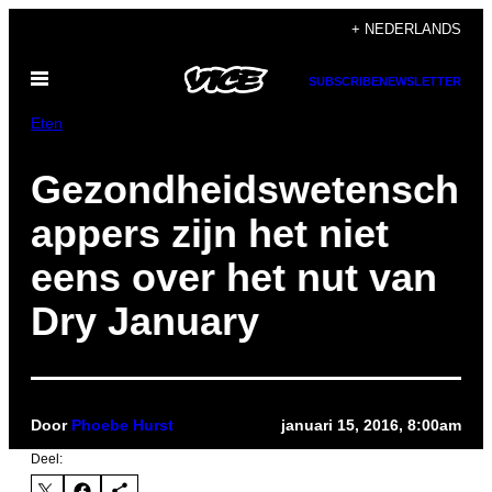
Ga
+ NEDERLANDS
naar
Open
de
SUBSCRIBE
NEWSLETTER
menu
inhoud
Eten
Gezondheidswetensch
appers zijn het niet
eens over het nut van
Dry January
Door
Phoebe Hurst
januari 15, 2016, 8:00am
Deel: