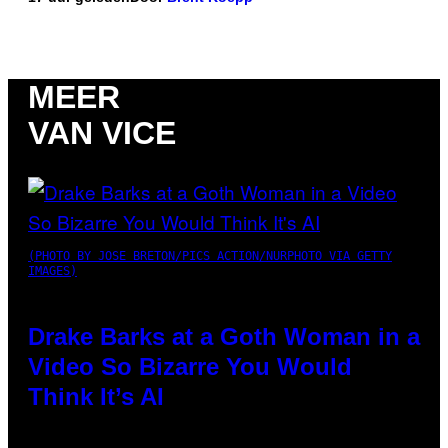
MEER
VAN VICE
(PHOTO BY JOSE BRETON/PICS ACTION/NURPHOTO VIA GETTY
IMAGES)
Drake Barks at a Goth Woman in a
Video So Bizarre You Would
Think It’s AI