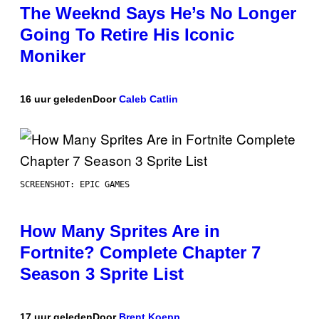
The Weeknd Says He’s No Longer
Going To Retire His Iconic
Moniker
16 uur geleden
Door
Caleb Catlin
SCREENSHOT: EPIC GAMES
How Many Sprites Are in
Fortnite? Complete Chapter 7
Season 3 Sprite List
17 uur geleden
Door
Brent Koepp