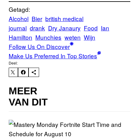
Getagd:
Alcohol
Bier
british medical
journal
drank
Dry Janaury
Food
Ian
Hamilton
Munchies
weten
Wijn
Follow Us On Discover
Make Us Preferred In Top Stories
Deel:
MEER
VAN DIT