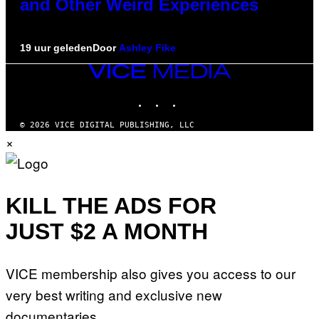
and Other Weird Experiences
19 uur geleden
Door
Ashley Fike
VICE
MEDIA
INSTAGRAM
TIKTOK
YOUTUBE
© 2026 VICE DIGITAL PUBLISHING, LLC
×
KILL THE ADS FOR
JUST $2 A MONTH
VICE membership also gives you access to our
very best writing and exclusive new
documentaries.