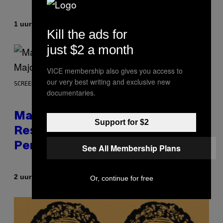
Door
1 uur geleden
Brent Koepp
Kill the ads for
just $2 a month
VICE membership also gives you access to
our very best writing and exclusive new
SCREENSHOT: PLAYSTATION, STEAM
documentaries.
Marvel Tokon Developer
Support for $2
Responds to Major PC
Performance Issues
See All Membership Plans
Door
2 uur geleden
Brent Koepp
Or, continue for free