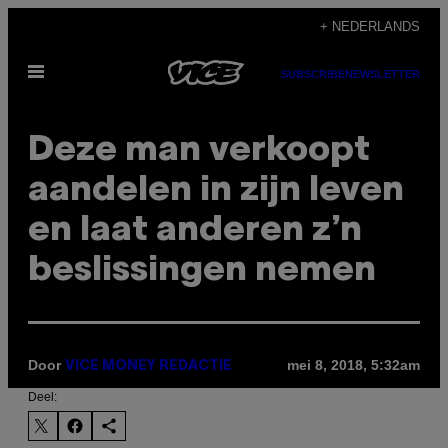
Ga
+ NEDERLANDS
naar
Open
de
SUBSCRIBE
NEWSLETTER
menu
inhoud
Deze man verkoopt
aandelen in zijn leven
en laat anderen z’n
beslissingen nemen
Door
mei 8, 2018, 5:32am
VICE MONEY REDACTIE
Deel: