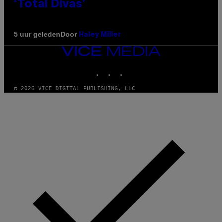
‘Total Divas’
Door
5 uur geleden
Haley Miller
VICE
MEDIA
INSTAGRAM
TIKTOK
YOUTUBE
© 2026 VICE DIGITAL PUBLISHING, LLC