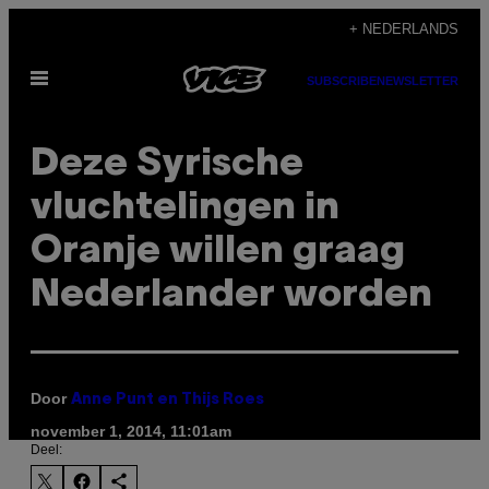
Ga
+ NEDERLANDS
naar
Open
de
SUBSCRIBE
NEWSLETTER
menu
inhoud
Deze Syrische
vluchtelingen in
Oranje willen graag
Nederlander worden
Door
Anne Punt en Thijs Roes
november 1, 2014, 11:01am
Deel: