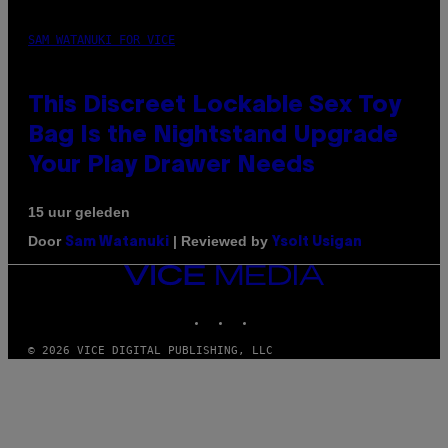
SAM WATANUKI FOR VICE
This Discreet Lockable Sex Toy
Bag Is the Nightstand Upgrade
Your Play Drawer Needs
15 uur geleden
Door
| Reviewed by
Sam Watanuki
Ysolt Usigan
VICE
MEDIA
INSTAGRAM
TIKTOK
YOUTUBE
© 2026 VICE DIGITAL PUBLISHING, LLC