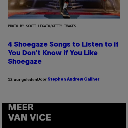
PHOTO BY SCOTT LEGATO/GETTY IMAGES
4 Shoegaze Songs to Listen to if
You Don’t Know if You Like
Shoegaze
Door
12 uur geleden
Stephen Andrew Galiher
MEER
VAN VICE