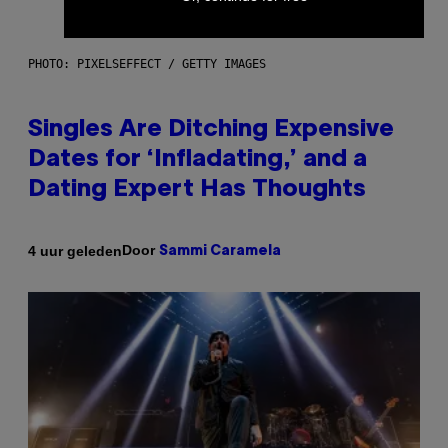
PHOTO: PIXELSEFFECT / GETTY IMAGES
Singles Are Ditching Expensive
Dates for ‘Infladating,’ and a
Dating Expert Has Thoughts
Door
4 uur geleden
Sammi Caramela