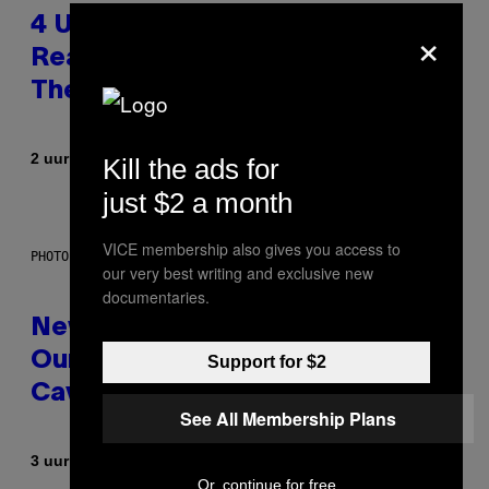
×
4 Unexpected but Common
Reasons Couples End Up in
Therapy, According to an Expert
Door
2 uur geleden
Sammi Caramela
Kill the ads for
just $2 a month
VICE membership also gives you access to
PHOTO: CSA-PRINTSTOCK / GETTY IMAGES
our very best writing and exclusive new
documentaries.
New Study Reveals We Still Pick
Our Friends the Same Way
Support for $2
Cavemen Did
See All Membership Plans
Door
3 uur geleden
Luis Prada
Or, continue for free