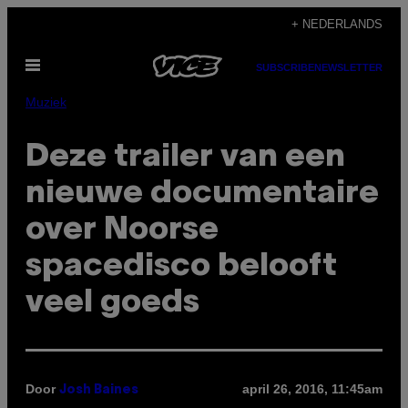
Ga
+ NEDERLANDS
naar
Open
de
SUBSCRIBE
NEWSLETTER
menu
inhoud
Muziek
Deze trailer van een
nieuwe documentaire
over Noorse
spacedisco belooft
veel goeds
Door
april 26, 2016, 11:45am
Josh Baines