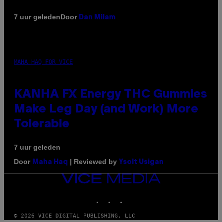
Door
7 uur geleden
Dan Milam
MAHA HAQ FOR VICE
KANHA FX Energy THC Gummies
Make Leg Day (and Work) More
Tolerable
7 uur geleden
Door
| Reviewed by
Maha Haq
Ysolt Usigan
VICE
MEDIA
INSTAGRAM
TIKTOK
YOUTUBE
© 2026 VICE DIGITAL PUBLISHING, LLC