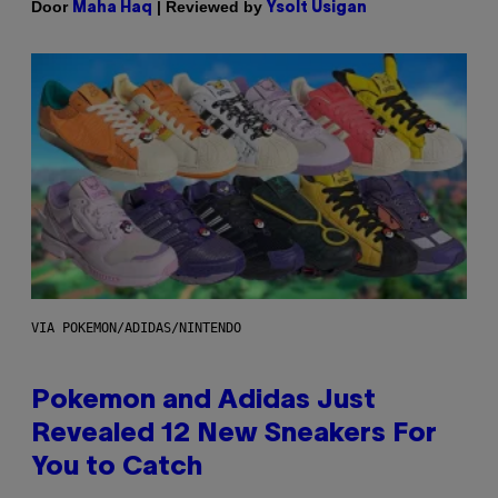
Door
| Reviewed by
Maha Haq
Ysolt Usigan
VIA POKEMON/ADIDAS/NINTENDO
Pokemon and Adidas Just
Revealed 12 New Sneakers For
You to Catch