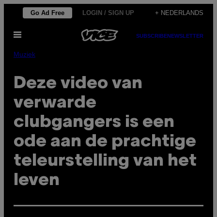
Ga
Go Ad Free
LOGIN / SIGN UP
+ NEDERLANDS
naar
Open
de
SUBSCRIBE
NEWSLETTER
menu
inhoud
Muziek
Deze video van
verwarde
clubgangers is een
ode aan de prachtige
teleurstelling van het
leven