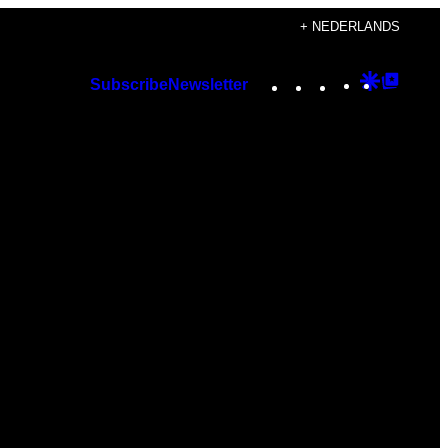
+ NEDERLANDS
Instagram
TikTok
YouTube
Google
Googl
Subscribe
Newsletter
Discover
Top
Posts