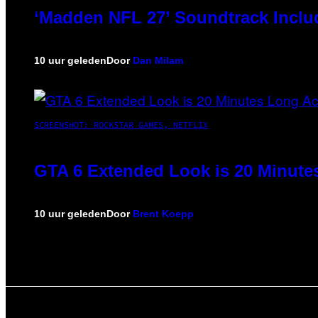
‘Madden NFL 27’ Soundtrack Includ
10 uur geleden
Door
Dan Milam
SCREENSHOT: ROCKSTAR GAMES, NETFLIX
GTA 6 Extended Look is 20 Minute
10 uur geleden
Door
Brent Koepp