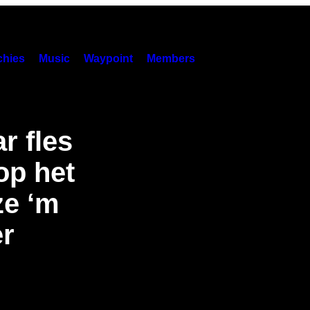
hies
Music
Waypoint
Members
r fles
op het
ze ‘m
er