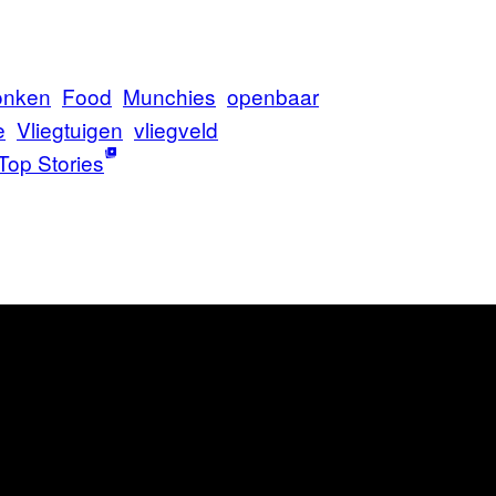
onken
Food
Munchies
openbaar
e
Vliegtuigen
vliegveld
Top Stories