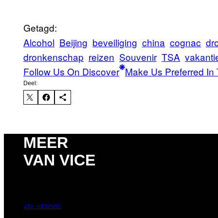
Getagd:
Alcohol
Beijing
beveiliging
china
cognac
dr
dronkenschap
reizen
Souvenir
TSA
vakanti
Follow Us On Discover
Make Us Preferred In 
Deel:
MEER
VAN VICE
VIA HISENSE