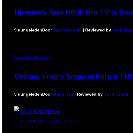
Hisense’s New U6SF Pro TV Is Basi
9 uur geleden
Door
Sam Watanuki
| Reviewed by
Ysolt Usi
MAHA HAQ FOR VICE
Cycling Frog’s Tropical Punch THC 
9 uur geleden
Door
Maha Haq
| Reviewed by
Ysolt Usigan
PHOTO BY NICK LAHAM/GETTY IMAGES