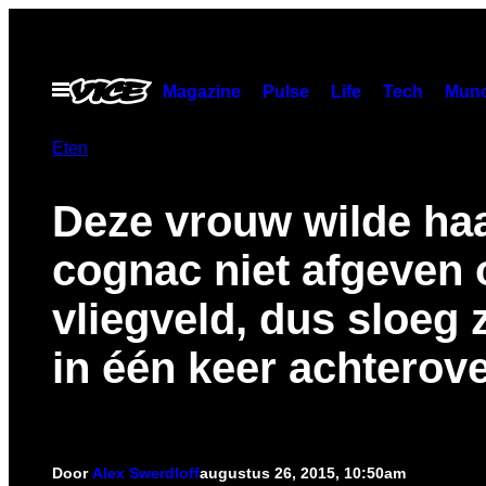
Ga
naar
de
Open
Magazine
Pulse
Life
Tech
Munc
menu
inhoud
Eten
Deze vrouw wilde haa
cognac niet afgeven 
vliegveld, dus sloeg 
in één keer achterov
Door
Alex Swerdloff
augustus 26, 2015, 10:50am