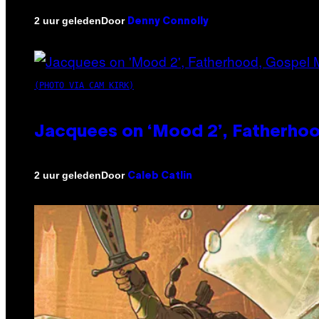
Door
2 uur geleden
Denny Connolly
(PHOTO VIA CAM KIRK)
Jacquees on ‘Mood 2’, Fatherhood
Door
2 uur geleden
Caleb Catlin