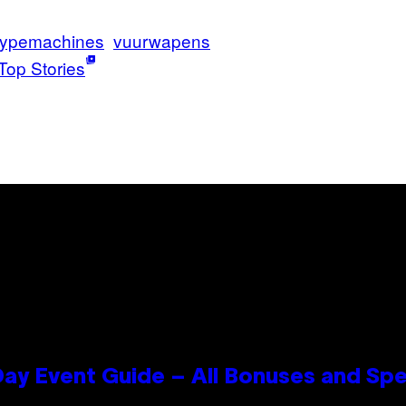
typemachines
vuurwapens
Top Stories
ay Event Guide – All Bonuses and Spe