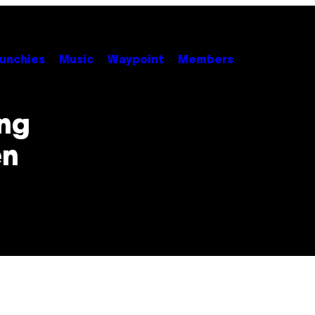
unchies
Music
Waypoint
Members
ing
en