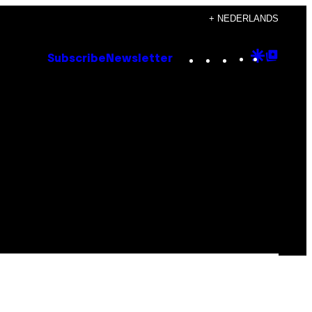
+ NEDERLANDS
Instagram
TikTok
YouTube
Google
Goog
Subscribe
Newsletter
Discove
Top
Posts