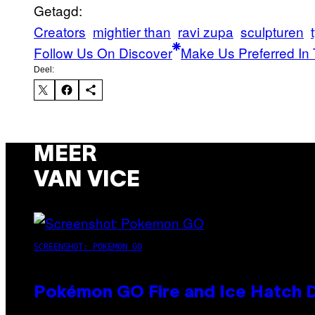
Getagd:
Creators
mightier than
ravi zupa
sculpturen
Follow Us On Discover
Make Us Preferred In 
Deel:
MEER
VAN VICE
SCREENSHOT: POKEMON GO
Pokémon GO Fire and Ice Hatch D