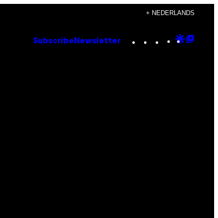
+ NEDERLANDS
Instagram
TikTok
YouTube
Google
Goog
Subscribe
Newsletter
Discove
Top
Posts