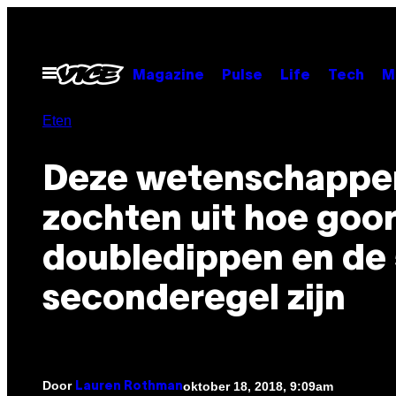
Ga
naar
de
Open
Magazine
Pulse
Life
Tech
M
menu
inhoud
Eten
Deze wetenschappe
zochten uit hoe goo
doubledippen en de
seconderegel zijn
Door
oktober 18, 2018, 9:09am
Lauren Rothman