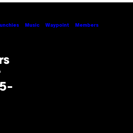
unchies
Music
Waypoint
Members
rs
r
 5-