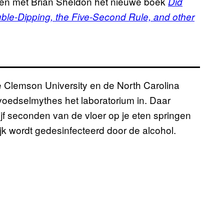
en met Brian Sheldon het nieuwe boek
Did
ble-Dipping, the Five-Second Rule, and other
e Clemson University en de North Carolina
 voedselmythes het laboratorium in. Daar
ijf seconden van de vloer op je eten springen
ijk wordt gedesinfecteerd door de alcohol.