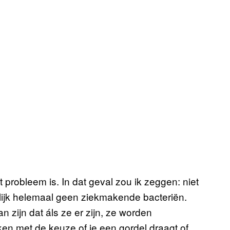
t probleem is. In dat geval zou ik zeggen: niet
ijk helemaal geen ziekmakende bacteriën.
 zijn dat áls ze er zijn, ze worden
ken met de keuze of je een gordel draagt of