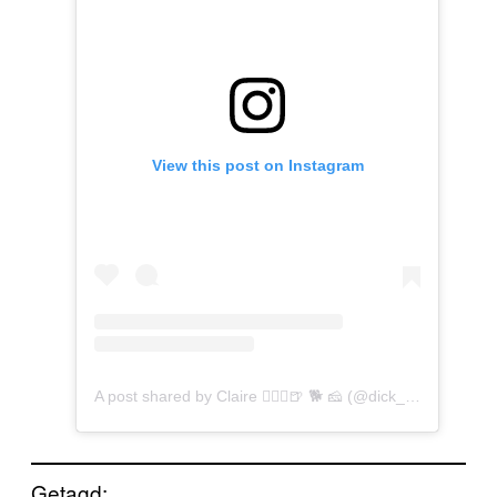
View this post on Instagram
A post shared by Claire 🏃🏼‍♀️🍺 🐕 🧀 (@dick_run_claire)
Getagd: