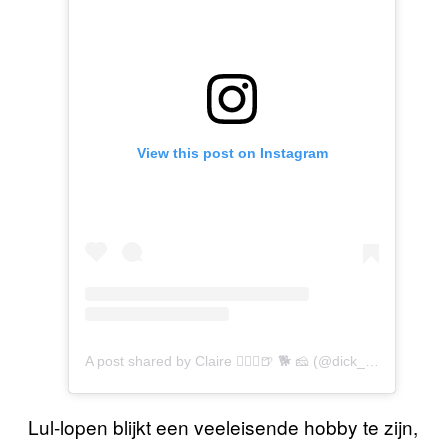
View this post on Instagram
A post shared by Claire 🏃🏼‍♀️🍺 🐕 🧀 (@dick_run_claire)
Lul-lopen blijkt een veeleisende hobby te zijn,