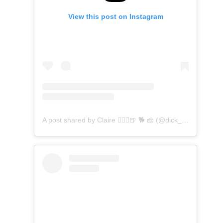
View this post on Instagram
A post shared by Claire 🏃🏼‍♀️🍺 🐕 🧀 (@dick_run_claire)