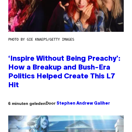
PHOTO BY GIE KNAEPS/GETTY IMAGES
‘Inspire Without Being Preachy’:
How a Breakup and Bush-Era
Politics Helped Create This L7
Hit
Door
6 minuten geleden
Stephen Andrew Galiher