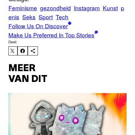
Feminisme
gezondheid
Instagram
Kunst
p
enis
Seks
Sport
Tech
Follow Us On Discover
Make Us Preferred In Top Stories
Deel:
MEER
VAN DIT