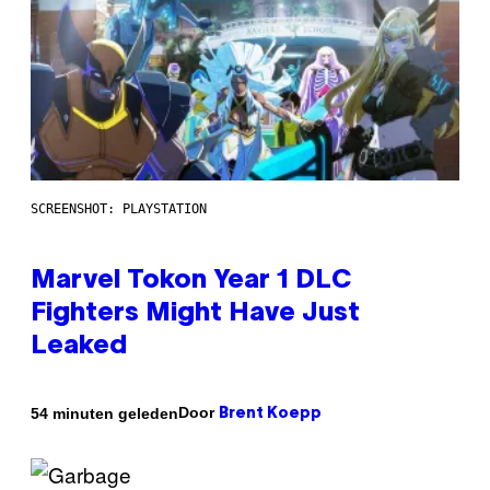
SCREENSHOT: PLAYSTATION
Marvel Tokon Year 1 DLC
Fighters Might Have Just
Leaked
Door
54 minuten geleden
Brent Koepp