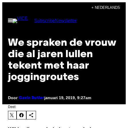
Ga
+ NEDERLANDS
naar
Open
Subscribe
Newsletter
de
menu
inhoud
We spraken de vrouw
die al jaren lullen
tekent met haar
joggingroutes
Door
januari 19, 2019, 9:27am
Gavin Butler
Deel: