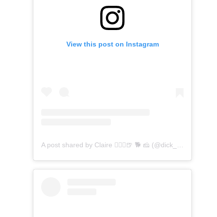
View this post on Instagram
A post shared by Claire 🏃🏼‍♀️🍺 🐕 🧀 (@dick_run_claire)