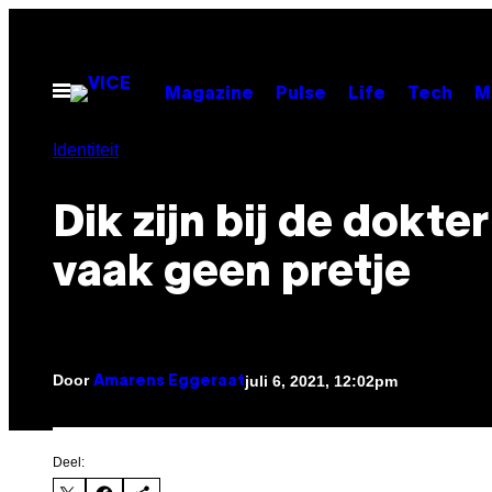
Ga
naar
de
Open
Magazine
Pulse
Life
Tech
M
menu
inhoud
Identiteit
Dik zijn bij de dokter
vaak geen pretje
Door
juli 6, 2021, 12:02pm
Amarens Eggeraat
Deel: