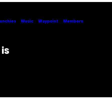
unchies
Music
Waypoint
Members
 is