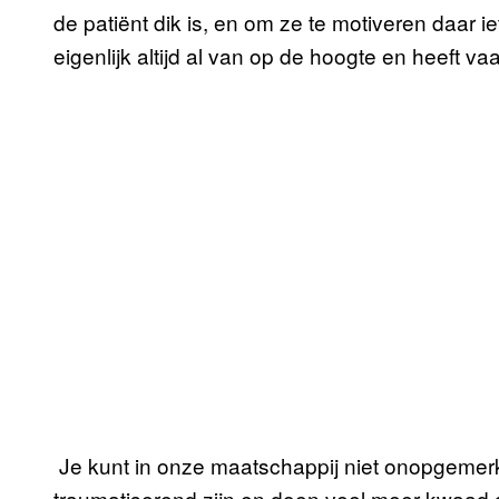
de patiënt dik is, en om ze te motiveren daar i
eigenlijk altijd al van op de hoogte en heeft v
Je kunt in onze maatschappij niet onopgemerk
traumatiserend zijn en doen veel meer kwaad