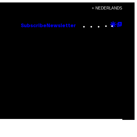
+ NEDERLANDS
Instagram
TikTok
YouTube
Google
Goog
Subscribe
Newsletter
Discove
Top
Posts