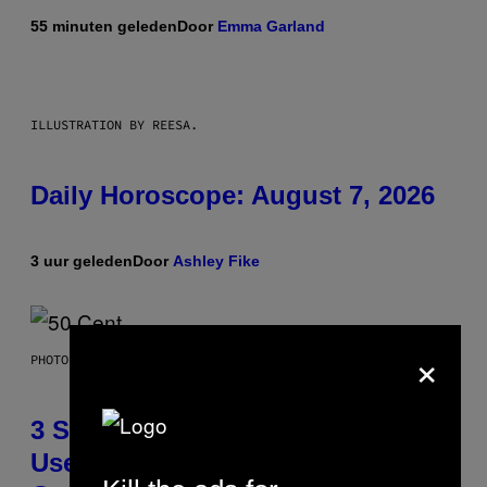
55 minuten geleden
Door
Emma Garland
ILLUSTRATION BY REESA.
Daily Horoscope: August 7, 2026
3 uur geleden
Door
Ashley Fike
×
PHOTO BY GREGORY BOJORQUEZ/GETTY IMAGES
3 Songs That Were Commonly
Used As a Ringtone or Voicemail