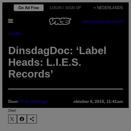
Ga
Go Ad Free
LOGIN / SIGN UP
+ NEDERLANDS
naar
Open
de
SUBSCRIBE
NEWSLETTER
menu
inhoud
Muziek
DinsdagDoc: ‘Label
Heads: L.I.E.S.
Records’
Door
Puck Stallinga
oktober 6, 2015, 11:41am
Deel: