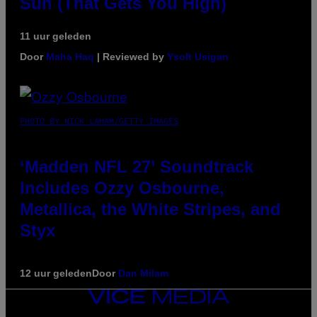
Sun (That Gets You High)
11 uur geleden
Door
Maha Haq
| Reviewed by
Ysolt Usigan
PHOTO BY NICK LAHAM/GETTY IMAGES
‘Madden NFL 27’ Soundtrack
Includes Ozzy Osbourne,
Metallica, the White Stripes, and
Styx
12 uur geleden
Door
Dan Milam
VICE
MEDIA