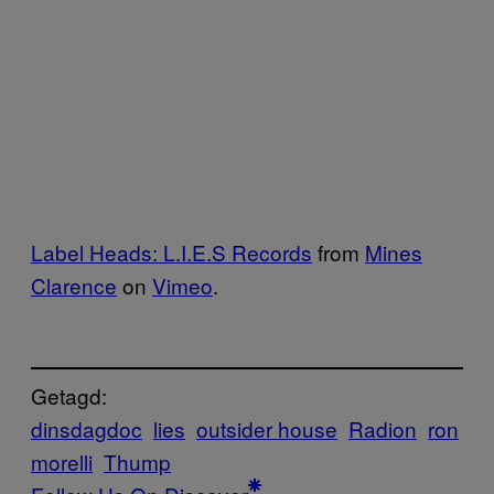
Label Heads: L.I.E.S Records
from
Mines
Clarence
on
Vimeo
.
Getagd:
dinsdagdoc
lies
outsider house
Radion
ron
morelli
Thump