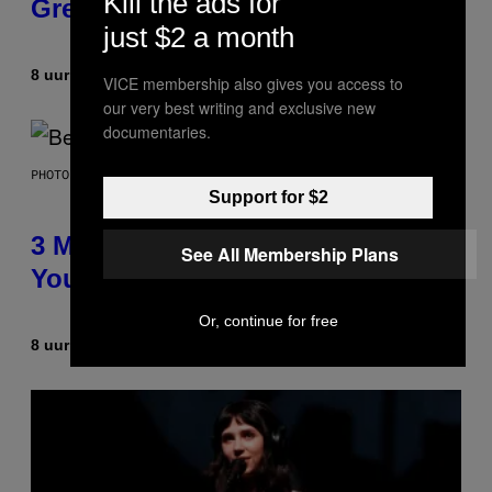
Kill the ads for
Greeting in the 2000s
just $2 a month
8 uur geleden
Door
Dan Milam
VICE membership also gives you access to
our very best writing and exclusive new
documentaries.
PHOTO BY KEVIN WINTER/GETTY IMAGES FOR RADIO DISNEY
Support for $2
3 Millennial Anthems That Make
See All Membership Plans
You Think of Your Best Friend
Or, continue for free
8 uur geleden
Door
Lauren Boisvert