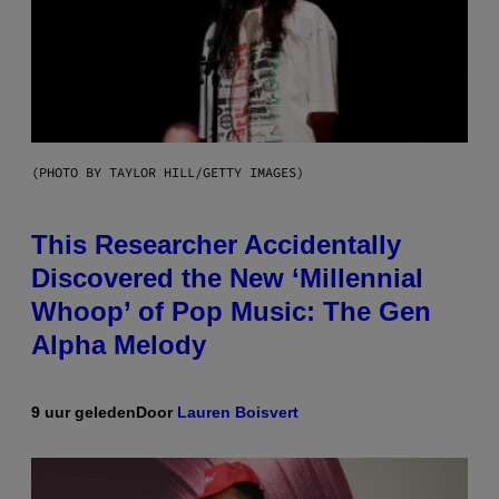
(PHOTO BY TAYLOR HILL/GETTY IMAGES)
This Researcher Accidentally
Discovered the New ‘Millennial
Whoop’ of Pop Music: The Gen
Alpha Melody
9 uur geleden
Door
Lauren Boisvert