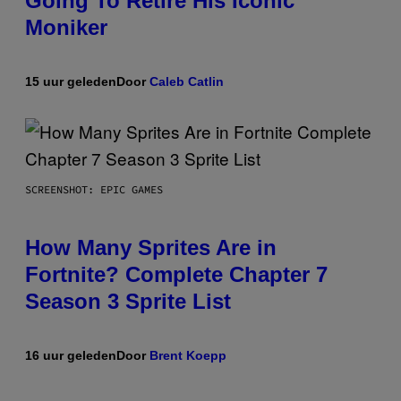
Going To Retire His Iconic
Moniker
15 uur geleden
Door
Caleb Catlin
SCREENSHOT: EPIC GAMES
How Many Sprites Are in
Fortnite? Complete Chapter 7
Season 3 Sprite List
16 uur geleden
Door
Brent Koepp