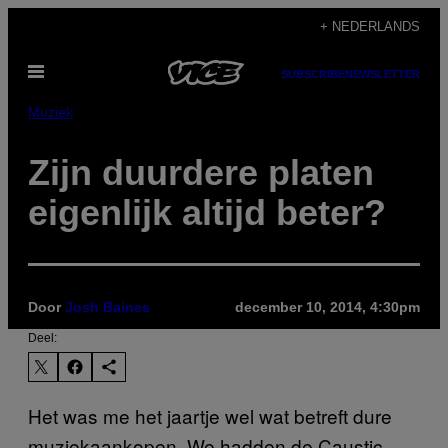
Ga
+ NEDERLANDS
naar
Open
de
SUBSCRIBE
NEWSLETTER
menu
inhoud
Muziek
Zijn duurdere platen
eigenlijk altijd beter?
Door
Josh Baines
december 10, 2014, 4:30pm
Deel:
Het was me het jaartje wel wat betreft dure
muziekaankopen. We hadden de Caustic