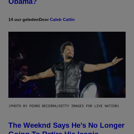
Obama?
14 uur geleden
Door
Caleb Catlin
(PHOTO BY PEDRO BECERRA/GETTY IMAGES FOR LIVE NATION)
The Weeknd Says He’s No Longer