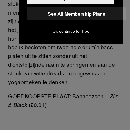
stuk en laten ze een reactie achter. Andere
mensen die iets achterlaten, lijken jongens te
See All Membership Plans
zijn die erg van drum’n’bass houden en die
het jammer vinden dat ik niet genoeg over
Or, continue for free
hun geliefde genre schrijf. Om ze te sussen
heb ik besloten om twee hele drum’n’bass-
platen uit te zitten zonder uit het
dichtstbijzijnde raam te springen en aan de
stank van witte dreads en ongewassen
yogabroeken te denken.
GOEDKOOPSTE PLAAT: Banacezsch –
Zlin
(£0.01)
& Black