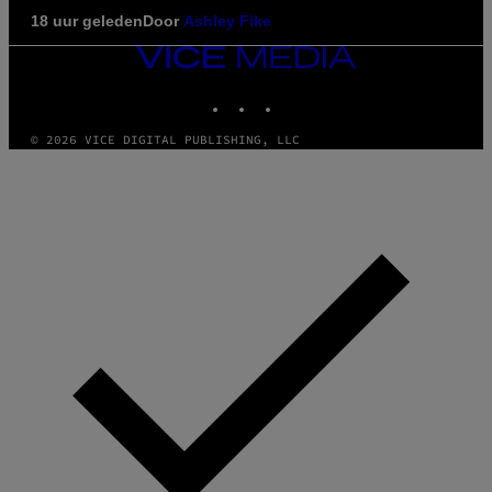
18 uur geleden
Door
Ashley Fike
VICE
MEDIA
INSTAGRAM
TIKTOK
YOUTUBE
© 2026 VICE DIGITAL PUBLISHING, LLC