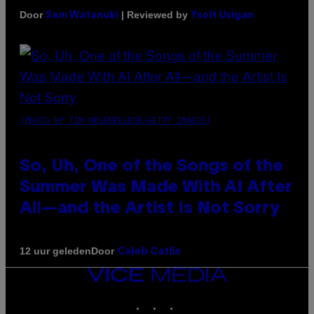
Door
| Reviewed by
Sam Watanuki
Ysolt Usigan
(PHOTO BY TIM MOSENFELDER/GETTY IMAGES)
So, Uh, One of the Songs of the
Summer Was Made With AI After
All—and the Artist Is Not Sorry
Door
12 uur geleden
Caleb Catlin
VICE
MEDIA
INSTAGRAM
TIKTOK
YOUTUBE