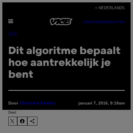
Ga
+ NEDERLANDS
naar
Open
de
SUBSCRIBE
NEWSLETTER
menu
inhoud
Tech
Dit algoritme bepaalt
hoe aantrekkelijk je
bent
Door
januari 7, 2016, 9:18am
Christine Kewitz
Deel: