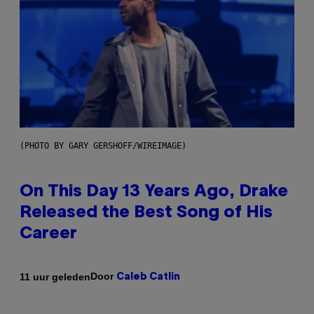
(PHOTO BY GARY GERSHOFF/WIREIMAGE)
On This Day 13 Years Ago, Drake
Released the Best Song of His
Career
Door
11 uur geleden
Caleb Catlin