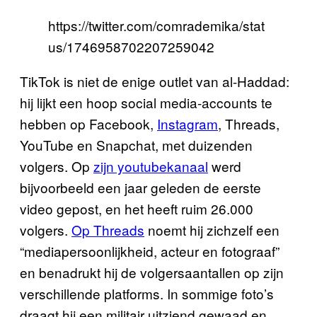
https://twitter.com/comrademika/stat
us/1746958702207259042
TikTok is niet de enige outlet van al-Haddad:
hij lijkt een hoop social media-accounts te
hebben op Facebook,
Instagram
, Threads,
YouTube en Snapchat, met duizenden
volgers. Op
zijn youtubekanaal
werd
bijvoorbeeld een jaar geleden de eerste
video gepost, en het heeft ruim 26.000
volgers.
Op Threads
noemt hij zichzelf een
“mediapersoonlijkheid, acteur en fotograaf”
en benadrukt hij de volgersaantallen op zijn
verschillende platforms. In sommige foto’s
draagt hij een militair uitziend gewaad en