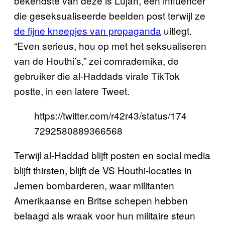
bekendste van deze is Lujan, een influencer
die geseksualiseerde beelden post terwijl ze
de fijne kneepjes van propaganda
uitlegt.
“Even serieus, hou op met het seksualiseren
van de Houthi’s,” zei comrademika, de
gebruiker die al-Haddads virale TikTok
postte, in een latere Tweet.
https://twitter.com/r42r43/status/174
7292580889366568
Terwijl al-Haddad blijft posten en social media
blijft thirsten, blijft de VS Houthi-locaties in
Jemen bombarderen, waar militanten
Amerikaanse en Britse schepen hebben
belaagd als wraak voor hun militaire steun