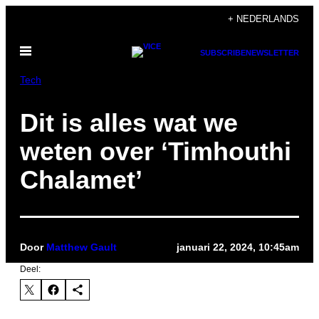
Ga
+ NEDERLANDS
naar
Open
de
SUBSCRIBE
NEWSLETTER
menu
inhoud
Tech
Dit is alles wat we
weten over ‘Timhouthi
Chalamet’
Door
Matthew Gault
januari 22, 2024, 10:45am
Deel: