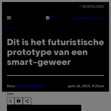
Ga
+ NEDERLANDS
naar
Open
de
SUBSCRIBE
NEWSLETTER
menu
inhoud
Tech
Dit is het futuristische
prototype van een
smart-geweer
Door
april 16, 2015, 9:22am
Kaleigh Rogers
Deel: