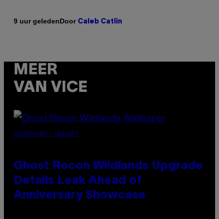
Door
9 uur geleden
Caleb Catlin
MEER
VAN VICE
SCREENSHOT: UBISOFT
Ghost Recon Wildlands Upgrade
Details Leak Ahead of
Anniversary Showcase