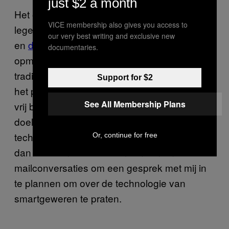
just $2 a month
Het onderzoek naar smartwapens geeft het
VICE membership also gives you access to
leger van onder andere de
Verenigde Staten
our very best writing and exclusive new
en
de privésector
de mogelijkheid om op
documentaries.
opmerkelijke manieren nieuwe technologie in
traditionele wapens te integreren. Eigenlijk is
Support for $2
het project van het Canadese leger nu nog
See All Membership Plans
vrij bescheiden in vergelijking met hun
doelstellingen om alle beschikbare
technologie uit te testen. Het kostte het leger
Or, continue for free
dan ook een volle twee maanden en acht
mailconversaties om een gesprek met mij in
te plannen om over de technologie van
smartgeweren te praten.