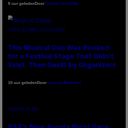
Door
9 uur geleden
Denny Connolly
(PHOTO BY AMBER LITTLE/PRESS)
This Musical Duo Was Booked
for a Festival Stage That Didn’t
Exist, Then Gaslit by Organizers
Door
10 uur geleden
Lauren Boisvert
COURTESY OF PAX
PAX’s New Aurora Burst Vape