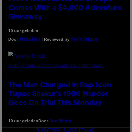
Comes With a $4,000 Adventure
Giveaway
10 uur geleden
Door
| Reviewed by
Maha Haq
Ysolt Usigan
PHOTO BY JOHN LOCHER/POOL/AFP VIA GETTY IMAGES
The Man Charged in Rap Icon
Tupac Shakur’s 1996 Murder
Goes On Trial This Monday
Door
10 uur geleden
Dan Milam
VICE