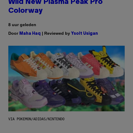
Wild New Plasma Peak Pro
Colorway
8 uur geleden
Door
| Reviewed by
Maha Haq
Ysolt Usigan
VIA POKEMON/ADIDAS/NINTENDO