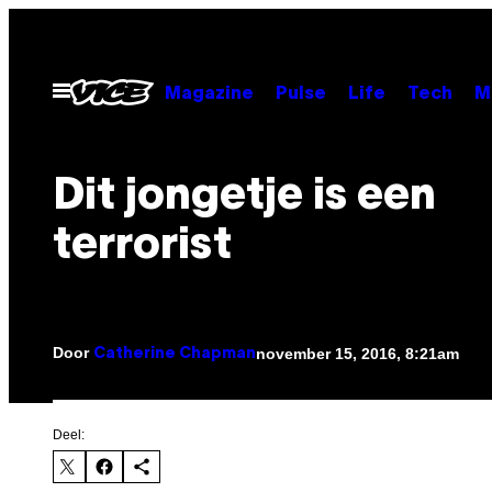
Ga
naar
de
Open
Magazine
Pulse
Life
Tech
M
menu
inhoud
Dit jongetje is een
terrorist
Door
november 15, 2016, 8:21am
Catherine Chapman
Deel: