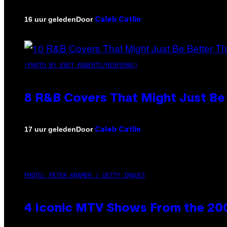
Door
16 uur geleden
Caleb Catlin
(PHOTO BY EBET ROBERTS/REDFERNS)
8 R&B Covers That Might Just Be 
Door
17 uur geleden
Caleb Catlin
PHOTO: PETER KRAMER / GETTY IMAGES
4 Iconic MTV Shows From the 200