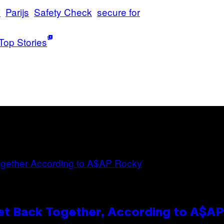
i
Parijs
Safety Check
secure for
Top Stories
et Back Together, According to A$A