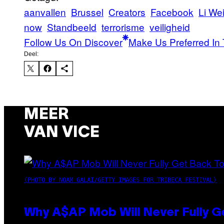
aanvallen
Brussel
Creators
Facebook
Li We
now
Standbeeld
terrorisme
veiligheid
Follow Us On Discover
Make Us Preferred In 
Deel:
MEER
VAN VICE
(PHOTO BY NOAM GALAI/GETTY IMAGES FOR TRIBECA FESTIVAL)
Why A$AP Mob Will Never Fully G