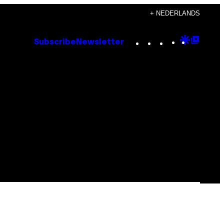
+ NEDERLANDS
Instagram
TikTok
YouTube
Google
Goog
Subscribe
Newsletter
Discove
Top
Posts