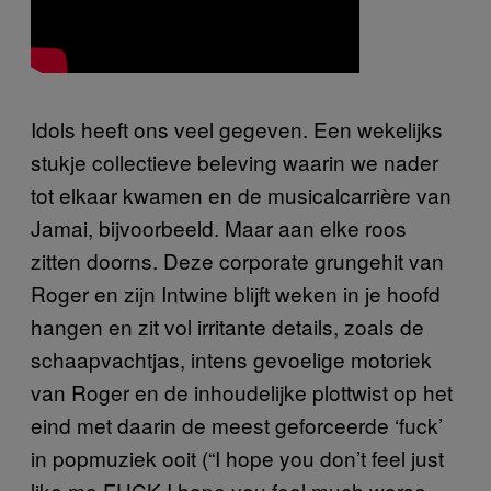
Idols heeft ons veel gegeven. Een wekelijks
stukje collectieve beleving waarin we nader
tot elkaar kwamen en de musicalcarrière van
Jamai, bijvoorbeeld. Maar aan elke roos
zitten doorns. Deze corporate grungehit van
Roger en zijn Intwine blijft weken in je hoofd
hangen en zit vol irritante details, zoals de
schaapvachtjas, intens gevoelige motoriek
van Roger en de inhoudelijke plottwist op het
eind met daarin de meest geforceerde ‘fuck’
in popmuziek ooit (“I hope you don’t feel just
like me FUCK I hope you feel much worse