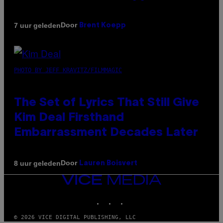
Door
7 uur geleden
Brent Koepp
PHOTO BY JEFF KRAVITZ/FILMMAGIC
The Set of Lyrics That Still Give
Kim Deal Firsthand
Embarrassment Decades Later
Door
8 uur geleden
Lauren Boisvert
VICE
MEDIA
INSTAGRAM
TIKTOK
YOUTUBE
© 2026 VICE DIGITAL PUBLISHING, LLC