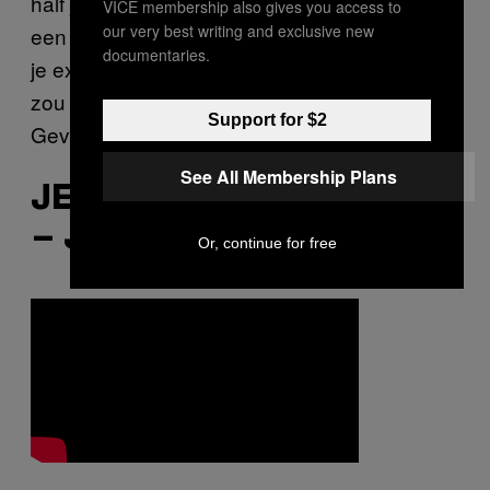
half jaar op te sluiten in een donkere blokhut,
VICE membership also gives you access to
our very best writing and exclusive new
een akoestisch folkalbum op te nemen voor
documentaries.
je ex-geliefde en te fantaseren over hoe het
zou zijn jezelf bij de club van 27 te voegen.
Support for $2
Gevaarlijke content, dus.
See All Membership Plans
JEROEN VAN DER BOOM
– JIJ BENT ZO
Or, continue for free