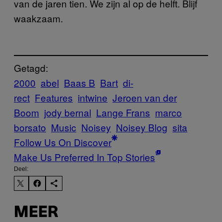
van de jaren tien. We zijn al op de helft. Blijf
waakzaam.
Getagd:
2000
abel
Baas B
Bart
di-
rect
Features
intwine
Jeroen van der
Boom
jody bernal
Lange Frans
marco
borsato
Music
Noisey
Noisey Blog
sita
Follow Us On Discover
Make Us Preferred In Top Stories
Deel:
MEER