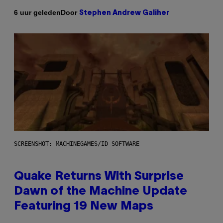
Door
6 uur geleden
Stephen Andrew Galiher
SCREENSHOT: MACHINEGAMES/ID SOFTWARE
Quake Returns With Surprise
Dawn of the Machine Update
Featuring 19 New Maps