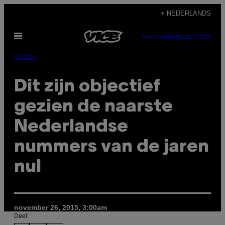
Ga
+ NEDERLANDS
naar
Open
de
SUBSCRIBE
NEWSLETTER
menu
inhoud
Muziek
Dit zijn objectief
gezien de naarste
Nederlandse
nummers van de jaren
nul
november 26, 2015, 3:00am
Deel: