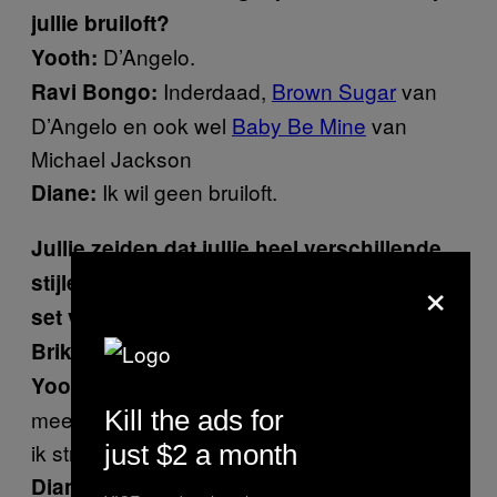
jullie bruiloft?
D’Angelo.
Yooth:
Inderdaad,
Brown Sugar
van
Ravi Bongo:
D’Angelo en ook wel
Baby Be Mine
van
Michael Jackson
Ik wil geen bruiloft.
Diane:
Jullie zeiden dat jullie heel verschillende
×
stijlen hebben. Hoe bereiden jullie dan een
set voor?
We zijn nooit klaar.
Brikabrak:
Ik blijf gewoon tot het laatste moment
Yooth:
Kill the ads for
meer muziek uploaden op mijn USB-stick. En
ik stress veel!
just $2 a month
Je schat hoelang je set gaat duren,
Diane: