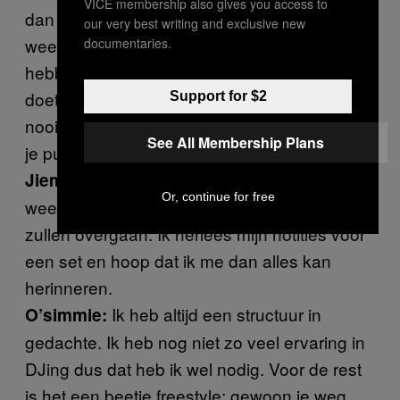
VICE membership also gives you access to
dan zet je 3 à 5 uren muziek op je USB. Je
our very best writing and exclusive new
weet niet zeker of je het allemaal nodig zal
documentaries.
hebben en verliest er veel tijd mee, maar je
doet het gewoon. Uiteindelijk loopt het toch
Support for $2
nooit zoals je het verwacht. Je moet gewoon
See All Membership Plans
je publiek zo goed mogelijk aanvoelen.
Ik schrijf alle goede transities op. Zo
Jiem:
Or, continue for free
weet ik dat bepaalde tracks goed in elkaar
zullen overgaan. Ik herlees mijn notities voor
een set en hoop dat ik me dan alles kan
herinneren.
Ik heb altijd een structuur in
O’simmie:
gedachte. Ik heb nog niet zo veel ervaring in
DJing dus dat heb ik wel nodig. Voor de rest
is het een beetje freestyle: gewoon je weg