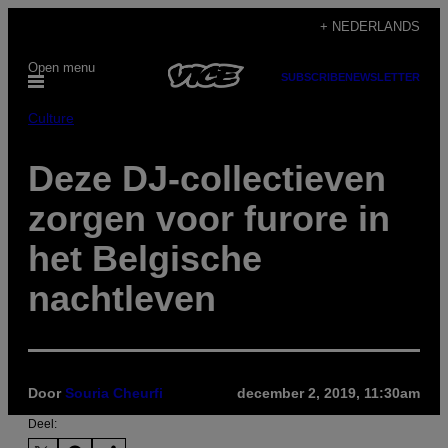
Ga
+ NEDERLANDS
naar
Open menu
de
SUBSCRIBE
NEWSLETTER
inhoud
Culture
Deze DJ-collectieven
zorgen voor furore in
het Belgische
nachtleven
Door
Souria Cheurfi
december 2, 2019, 11:30am
Deel: