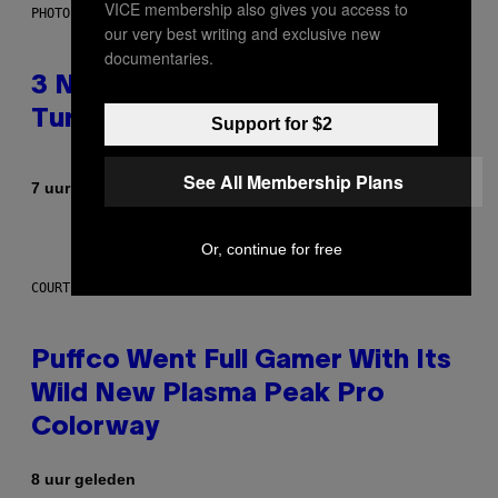
VICE membership also gives you access to
PHOTO BY NIELS VAN IPEREN/GETTY IMAGES
our very best writing and exclusive new
documentaries.
3 No-Skip Britpop Albums
Turning 30 This Year
Support for $2
See All Membership Plans
Door
7 uur geleden
Dan Milam
Or, continue for free
COURTESY OF PUFFCO
Puffco Went Full Gamer With Its
Wild New Plasma Peak Pro
Colorway
8 uur geleden