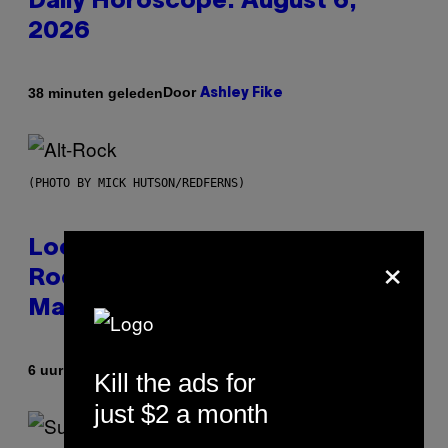
Daily Horoscope: August 6,
2026
Door
38 minuten geleden
Ashley Fike
(PHOTO BY MICK HUTSON/REDFERNS)
Looking For the Perfect Alt-
×
Rock Mixtape for Your Boo? I
Made It for You Already
Door
6 uur geleden
Lauren Boisvert
Kill the ads for
just $2 a month