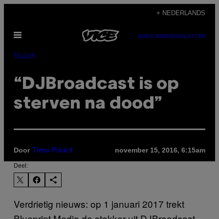
Ga
+ NEDERLANDS
naar
Open
de
SUBSCRIBE
NEWSLETTER
menu
inhoud
Muziek
“DJBroadcast is op
sterven na dood”
Door
november 15, 2016, 6:15am
Timo Pisart
Deel:
Verdrietig nieuws: op 1 januari 2017 trekt
Blueprint Media de stekker uit DJBroadcast.