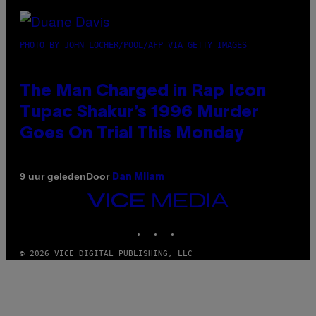
PHOTO BY JOHN LOCHER/POOL/AFP VIA GETTY IMAGES
The Man Charged in Rap Icon
Tupac Shakur’s 1996 Murder
Goes On Trial This Monday
Door
9 uur geleden
Dan Milam
VICE
MEDIA
INSTAGRAM
TIKTOK
YOUTUBE
© 2026 VICE DIGITAL PUBLISHING, LLC