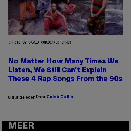
(PHOTO BY DAVID CORIO/REDFERNS)
No Matter How Many Times We
Listen, We Still Can’t Explain
These 4 Rap Songs From the 90s
Door
8 uur geleden
Caleb Catlin
MEER