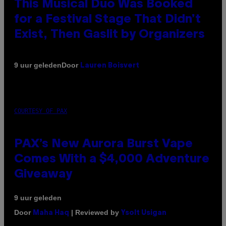
This Musical Duo Was Booked
for a Festival Stage That Didn’t
Exist, Then Gaslit by Organizers
Door
9 uur geleden
Lauren Boisvert
COURTESY OF PAX
PAX’s New Aurora Burst Vape
Comes With a $4,000 Adventure
Giveaway
9 uur geleden
Door
| Reviewed by
Maha Haq
Ysolt Usigan