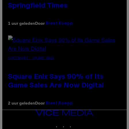
Springfield Times
Door
1 uur geleden
Brent Koepp
SCREENSHOT: SQUARE ENIX
Square Enix Says 90% of Its
Game Sales Are Now Digital
Door
2 uur geleden
Brent Koepp
VICE
MEDIA
INSTAGRAM
TIKTOK
YOUTUBE