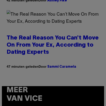
Door
42 minuten geleden
Ashley Fike
The Real Reason You Can’t Move
On From Your Ex, According to
Dating Experts
Door
47 minuten geleden
Sammi Caramela
MEER
VAN VICE