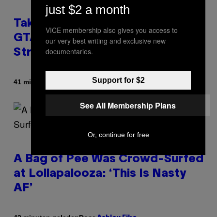
just $2 a month
Take-Two CEO Teases More
VICE membership also gives you access to
GTA 6 Trailers After Netflix
our very best writing and exclusive new
documentaries.
Stream Event
Support for $2
Door
41 minuten geleden
Brent Koepp
See All Membership Plans
Or, continue for free
A Bag of Pee Was Crowd-Surfed
at Lollapalooza: ‘This Is Nasty
AF’