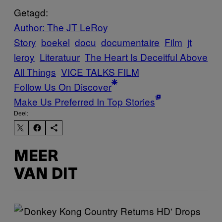
Getagd:
Author: The JT LeRoy
Story
boekel
docu
documentaire
Film
jt
leroy
Literatuur
The Heart Is Deceitful Above
All Things
VICE TALKS FILM
Follow Us On Discover
Make Us Preferred In Top Stories
Deel:
MEER
VAN DIT