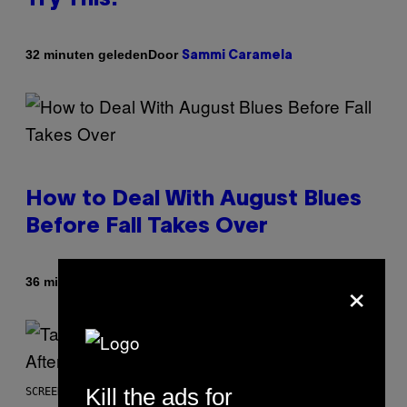
Door
32 minuten geleden
Sammi Caramela
How to Deal With August Blues
Before Fall Takes Over
×
Door
36 minuten geleden
Sammi Caramela
Kill the ads for
SCREENSHOT: ROCKSTAR GAMES