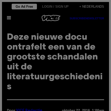
Ga
Go Ad Free
LOGIN / SIGN UP
+ NEDERLANDS
naar
Open
de
SUBSCRIBE
NEWSLETTER
menu
inhoud
Deze nieuwe docu
ontrafelt een van de
grootste schandalen
uit de
literatuurgeschiedeni
s
Door
oktober 22, 2016, 1:00am
VICE Redactie