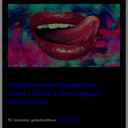
Some People Literally See
Colors When They Orgasm,
Study Finds
Door
51 minuten geleden
Ashley Fike