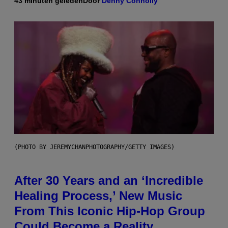
43 minuten geleden
Door
Denny Connolly
(PHOTO BY JEREMYCHANPHOTOGRAPHY/GETTY IMAGES)
After 30 Years and an ‘Incredible
Healing Process,’ New Music
From This Iconic Hip-Hop Group
Could Become a Reality