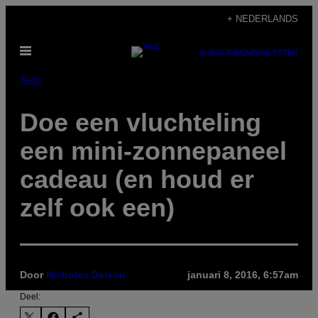
Ga
+ NEDERLANDS
naar
Open
de
SUBSCRIBE
NEWSLETTER
menu
inhoud
Tech
Doe een vluchteling
een mini-zonnepaneel
cadeau (en houd er
zelf ook een)
Door
Nicholas Deleon
januari 8, 2016, 6:57am
Deel: