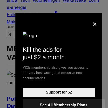
e-energie
Follow Us On Discover
×
Make Us Preferred In Top Stories
Deel:
MEER
Kill the ads for
VAN DIT
just $2 a month
VICE membership also gives you access to
our very best writing and exclusive new
documentaries.
SCREENSHOT: POKEMON GO
Support for $2
Pokémon GO Fire and Ice Hatch
See All Membership Plans
Day Event Guide – All Bonuses