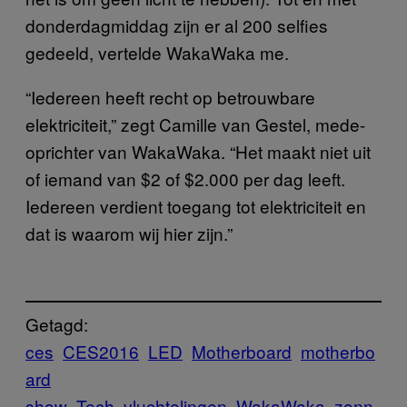
donderdagmiddag zijn er al 200 selfies
gedeeld, vertelde WakaWaka me.
“Iedereen heeft recht op betrouwbare
elektriciteit,” zegt Camille van Gestel, mede-
oprichter van WakaWaka. “Het maakt niet uit
of iemand van $2 of $2.000 per dag leeft.
Iedereen verdient toegang tot elektriciteit en
dat is waarom wij hier zijn.”
Getagd:
ces
CES2016
LED
Motherboard
motherbo
ard
show
Tech
vluchtelingen
WakaWaka
zonn