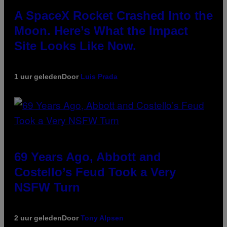
A SpaceX Rocket Crashed Into the
Moon. Here’s What the Impact
Site Looks Like Now.
1 uur geleden
Door
Luis Prada
69 Years Ago, Abbott and
Costello’s Feud Took a Very
NSFW Turn
2 uur geleden
Door
Tony Alpsen