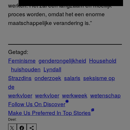
werken. Het zal een langzaam en moeilijk
proces worden, omdat het een enorme
maatschappelijke verandering is.”
Getagd:
Feminisme
genderongelijkheid
Household
huishouden
Lyndall
Strazdins
onderzoek
salaris
seksisme op
de
werkvloer
werkvloer
werkweek
wetenschap
Follow Us On Discover
Make Us Preferred In Top Stories
Deel: