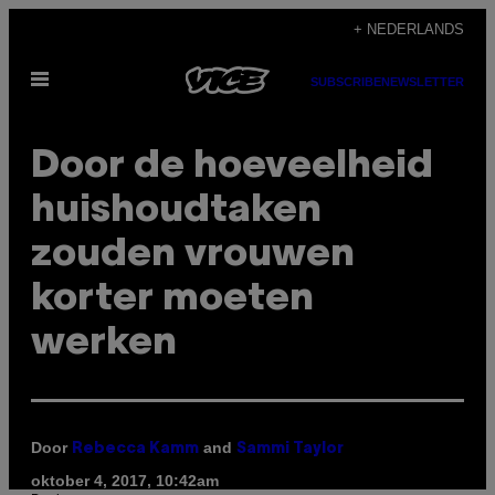
Ga
+ NEDERLANDS
naar
Open
de
SUBSCRIBE
NEWSLETTER
menu
inhoud
Door de hoeveelheid
huishoudtaken
zouden vrouwen
korter moeten
werken
Door
and
Rebecca Kamm
Sammi Taylor
oktober 4, 2017, 10:42am