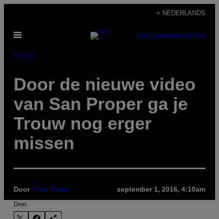
Ga
+ NEDERLANDS
naar
Open
de
SUBSCRIBE
NEWSLETTER
menu
inhoud
Muziek
​Door de nieuwe video
van San Proper ga je
Trouw nog erger
missen
Door
Timo Pisart
september 1, 2016, 4:10am
Deel: