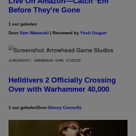
Live On Amazon—Catch ‘Em
Before They’re Gone
1 uur geleden
Door
Sam Watanuki
| Reviewed by
Ysolt Usigan
SCREENSHOT: ARROWHEAD GAME STUDIOS
Helldivers 2 Officially Crossing
Over with Warhammer 40,000
1 uur geleden
Door
Denny Connolly