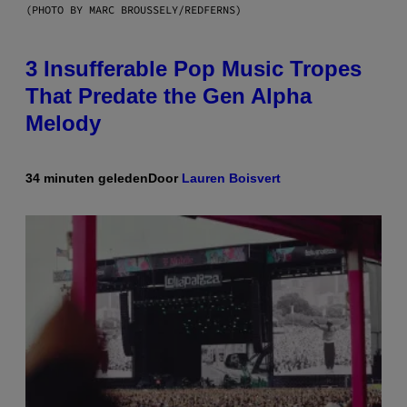
(PHOTO BY MARC BROUSSELY/REDFERNS)
3 Insufferable Pop Music Tropes
That Predate the Gen Alpha
Melody
34 minuten geleden
Door
Lauren Boisvert