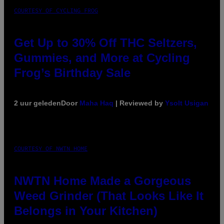
COURTESY OF CYCLING FROG
Get Up to 30% Off THC Seltzers,
Gummies, and More at Cycling
Frog’s Birthday Sale
2 uur geleden
Door
Maha Haq
| Reviewed by
Ysolt Usigan
COURTESY OF NWTN HOME
NWTN Home Made a Gorgeous
Weed Grinder (That Looks Like It
Belongs in Your Kitchen)