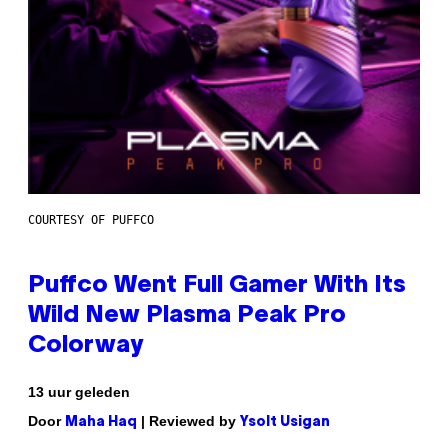
COURTESY OF PUFFCO
Puffco Went Full Gamer With Its
Wild New Plasma Peak Pro
Colorway
13 uur geleden
Door
| Reviewed by
Maha Haq
Ysolt Usigan