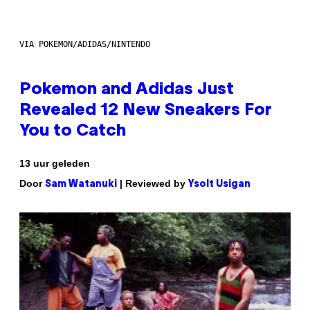
VIA POKEMON/ADIDAS/NINTENDO
Pokemon and Adidas Just
Revealed 12 New Sneakers For
You to Catch
13 uur geleden
Door
| Reviewed by
Sam Watanuki
Ysolt Usigan