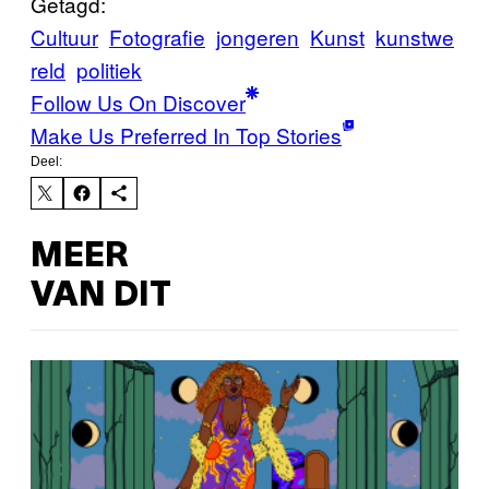
Getagd:
Cultuur
Fotografie
jongeren
Kunst
kunstwe
reld
politiek
Follow Us On Discover
Make Us Preferred In Top Stories
Deel:
MEER
VAN DIT