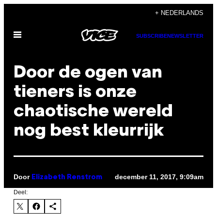
Ga
+ NEDERLANDS
naar
Open
de
SUBSCRIBE
NEWSLETTER
menu
inhoud
Door de ogen van
tieners is onze
chaotische wereld
nog best kleurrijk
Door
december 11, 2017, 9:09am
Elizabeth Renstrom
Deel: