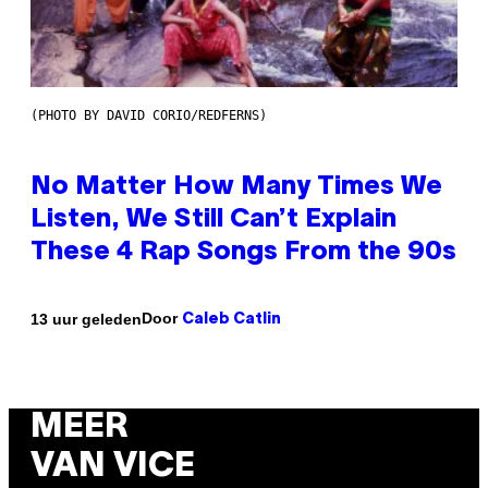
(PHOTO BY DAVID CORIO/REDFERNS)
No Matter How Many Times We
Listen, We Still Can’t Explain
These 4 Rap Songs From the 90s
Door
13 uur geleden
Caleb Catlin
MEER
VAN VICE