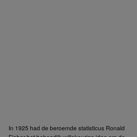
In 1925 had de beroemde statisticus Ronald
Fisher het behoorlijk willekeurige idee om de