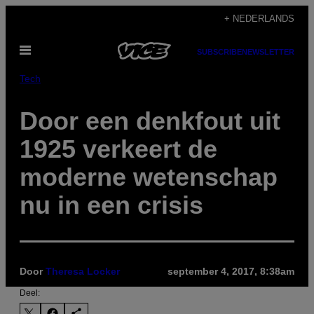
Ga
+ NEDERLANDS
naar
Open
de
SUBSCRIBE
NEWSLETTER
menu
inhoud
Tech
Door een denkfout uit
1925 verkeert de
moderne wetenschap
nu in een crisis
Door
Theresa Locker
september 4, 2017, 8:38am
Deel: