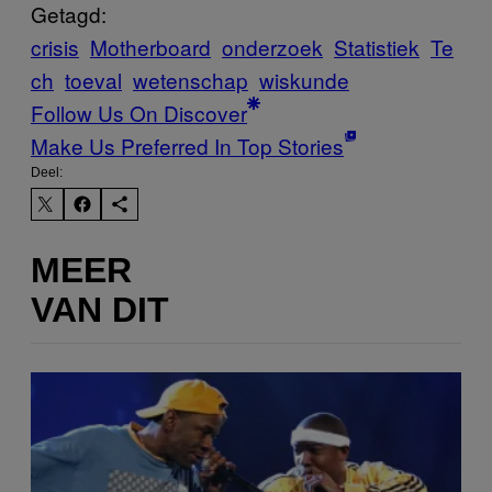
Getagd:
crisis
Motherboard
onderzoek
Statistiek
Te
ch
toeval
wetenschap
wiskunde
Follow Us On Discover
Make Us Preferred In Top Stories
Deel:
MEER
VAN DIT