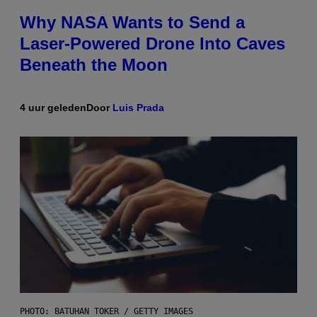
Why NASA Wants to Send a
Laser-Powered Drone Into Caves
Beneath the Moon
4 uur geleden
Door
Luis Prada
PHOTO: BATUHAN TOKER / GETTY IMAGES