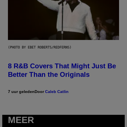
(PHOTO BY EBET ROBERTS/REDFERNS)
8 R&B Covers That Might Just Be
Better Than the Originals
7 uur geleden
Door
Caleb Catlin
MEER