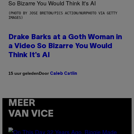
(PHOTO BY JOSE BRETON/PICS ACTION/NURPHOTO VIA GETTY
IMAGES)
Drake Barks at a Goth Woman in
a Video So Bizarre You Would
Think It’s AI
Door
15 uur geleden
Caleb Catlin
MEER
VAN VICE