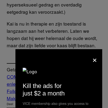
hyperseksueel gedrag en overdadig
eetgedrag kan veroorzaakt.)
Kai is nu in therapie en zijn toestand is
langzaam aan het verbeteren. Laten we
hopen dat hij weer helemaal de oude wordt,
maar dat zijn liefde voor kaas blijft bestaan.
×
Getagd:
COMA
engeland
eten
Food
hersenen
hers
enletsel
Kaas
Munchies
schelden
Kill the ads for
Follow Us On Discover
just $2 a month
Make Us Preferred In Top Stories
VICE membership also gives you access to
Deel: