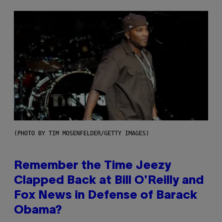
(PHOTO BY TIM MOSENFELDER/GETTY IMAGES)
Remember the Time Jeezy
Clapped Back at Bill O’Reilly and
Fox News in Defense of Barack
Obama?