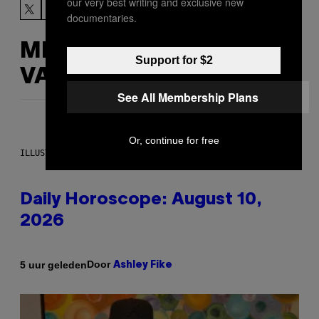
our very best writing and exclusive new
documentaries.
MEER
Support for $2
VAN DIT
See All Membership Plans
Or, continue for free
ILLUSTRATION BY REESA.
Daily Horoscope: August 10,
2026
Door
5 uur geleden
Ashley Fike