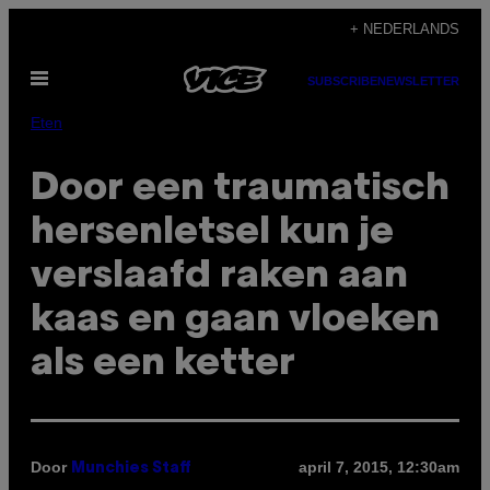
Ga
+ NEDERLANDS
naar
Open
de
SUBSCRIBE
NEWSLETTER
menu
inhoud
Eten
Door een traumatisch
hersenletsel kun je
verslaafd raken aan
kaas en gaan vloeken
als een ketter
Door
april 7, 2015, 12:30am
Munchies Staff