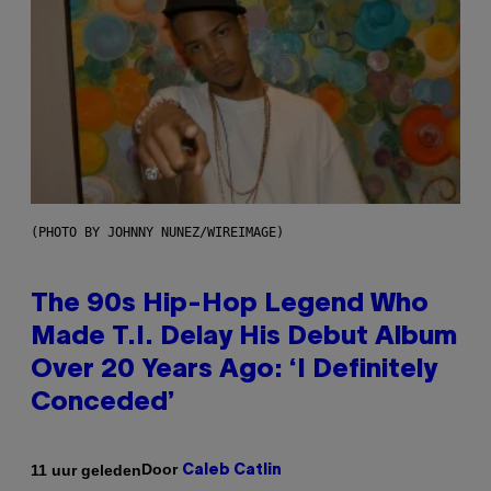
(PHOTO BY JOHNNY NUNEZ/WIREIMAGE)
The 90s Hip-Hop Legend Who
Made T.I. Delay His Debut Album
Over 20 Years Ago: ‘I Definitely
Conceded’
Door
11 uur geleden
Caleb Catlin