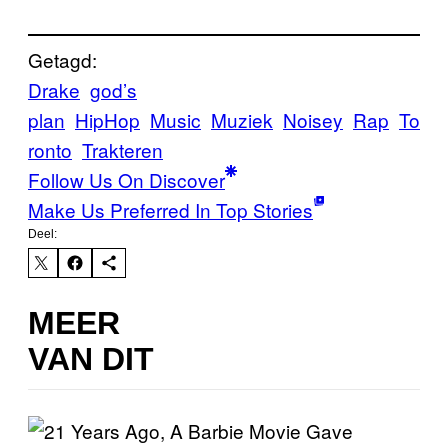
Getagd:
Drake
god’s
plan
HipHop
Music
Muziek
Noisey
Rap
To
ronto
Trakteren
Follow Us On Discover
Make Us Preferred In Top Stories
Deel:
MEER
VAN DIT