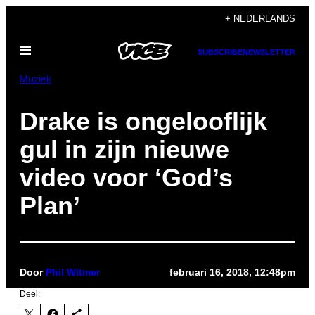
Ga
+ NEDERLANDS
naar
Open
de
SUBSCRIBE
NEWSLETTER
menu
inhoud
Muziek
Drake is ongelooflijk
gul in zijn nieuwe
video voor ‘God’s
Plan’
Door
Phil Witmer
februari 16, 2018, 12:48pm
Deel: