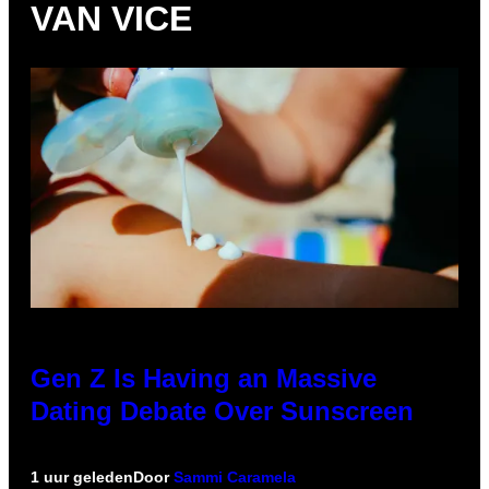
VAN VICE
Gen Z Is Having an Massive
Dating Debate Over Sunscreen
1 uur geleden
Door
Sammi Caramela