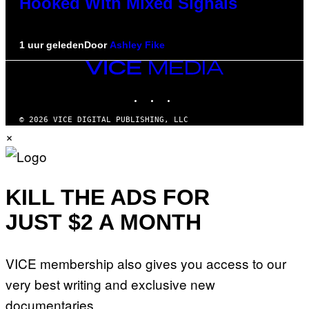
Hooked With Mixed Signals
1 uur geleden
Door
Ashley Fike
VICE
MEDIA
INSTAGRAM
TIKTOK
YOUTUBE
© 2026 VICE DIGITAL PUBLISHING, LLC
×
KILL THE ADS FOR
JUST $2 A MONTH
VICE membership also gives you access to our
very best writing and exclusive new
documentaries.