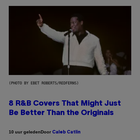
(PHOTO BY EBET ROBERTS/REDFERNS)
8 R&B Covers That Might Just
Be Better Than the Originals
Door
10 uur geleden
Caleb Catlin