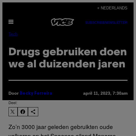
Ga
+ NEDERLANDS
naar
Open
de
SUBSCRIBE
NEWSLETTER
menu
inhoud
Tech
Drugs gebruiken doen
we al duizenden jaren
Door
april 11, 2023, 7:30am
Becky Ferreira
Deel:
Zo’n 3000 jaar geleden gebruikten oude
volkeren op het Spaanse eiland Menorca