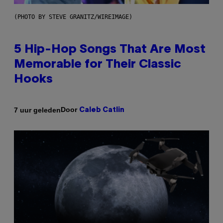
(PHOTO BY STEVE GRANITZ/WIREIMAGE)
5 Hip-Hop Songs That Are Most
Memorable for Their Classic
Hooks
Door
7 uur geleden
Caleb Catlin