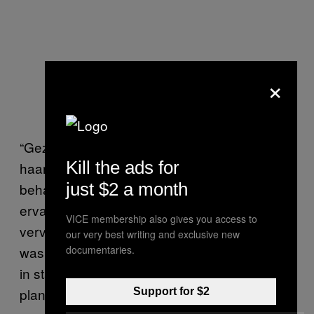
×
“Gezien de potentiële toxiciteit van de in het
Kill the ads for
haar gevonden alkaloïden, geven de
just $2 a month
behandeling, het gebruik en de toepassingen
ervan blijk van zeer gespecialiseerde kennis,”
VICE membership also gives you access to
vervolgden de onderzoekers. “Deze kennis
our very best writing and exclusive new
documentaries.
was normaliter in handen van sjamanen, die
in staat waren de neveneffecten van de
plantaardige drugs te beheersen door middel
Support for $2