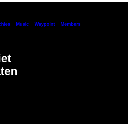
hies
Music
Waypoint
Members
iet
aten