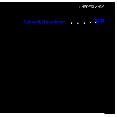
+ NEDERLANDS
Instagram
TikTok
YouTube
Google
Googl
Subscribe
Newsletter
Discover
Top
Posts