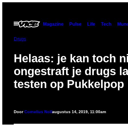
Ga
naar
de
Open
Magazine
Pulse
Life
Tech
Munc
menu
inhoud
Drugs
Helaas: je kan toch n
ongestraft je drugs l
testen op Pukkelpop
Door
Cornelius Noll
augustus 14, 2019, 11:00am