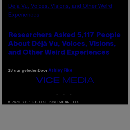
Researchers Asked 5,117 People
About Déjà Vu, Voices, Visions,
and Other Weird Experiences
Door
18 uur geleden
Ashley Fike
VICE
MEDIA
INSTAGRAM
TIKTOK
YOUTUBE
© 2026 VICE DIGITAL PUBLISHING, LLC