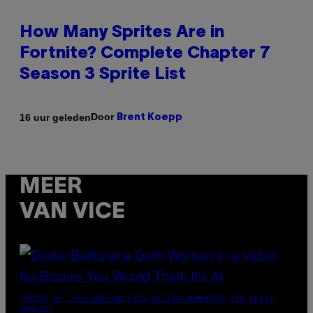
How Many Sprites Are in
Fortnite? Complete Chapter 7
Season 3 Sprite List
Door
16 uur geleden
Brent Koepp
MEER
VAN VICE
(PHOTO BY JOSE BRETON/PICS ACTION/NURPHOTO VIA GETTY
IMAGES)