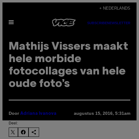
Ga
+ NEDERLANDS
naar
Open
de
SUBSCRIBE
NEWSLETTER
menu
inhoud
Mathijs Vissers maakt
hele morbide
fotocollages van hele
oude foto’s
Door
augustus 15, 2016, 5:31am
Adriana Ivanova
Deel: