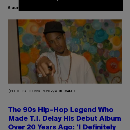
Door
6 uur geleden
Ashley Fike
(PHOTO BY JOHNNY NUNEZ/WIREIMAGE)
The 90s Hip-Hop Legend Who
Made T.I. Delay His Debut Album
Over 20 Years Ago: ‘I Definitely