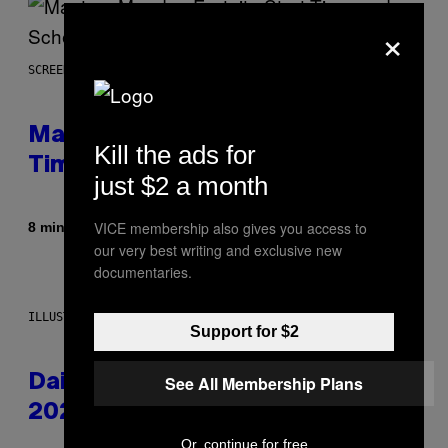
×
SCREENSHOT: EPIC GAMES
Mastery Monday Fortnite Start
Kill the ads for
Time and Schedule for August 10
just $2 a month
VICE membership also gives you access to
Door
8 minuten geleden
Brent Koepp
our very best writing and exclusive new
documentaries.
ILLUSTRATION BY REESA.
Support for $2
See All Membership Plans
Daily Horoscope: August 10,
2026
Or, continue for free