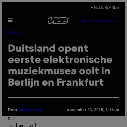
Ga
+ NEDERLANDS
naar
Open
de
SUBSCRIBE
NEWSLETTER
menu
inhoud
Muziek
Duitsland opent
eerste elektronische
muziekmusea ooit in
Berlijn en Frankfurt
Door
november 20, 2015, 6:11am
Gabby Bess
Deel: