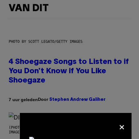
VAN DIT
PHOTO BY SCOTT LEGATO/GETTY IMAGES
4 Shoegaze Songs to Listen to if
You Don’t Know if You Like
Shoegaze
Door
7 uur geleden
Stephen Andrew Galiher
×
(PHOTO BY ROBERTO PANUCCI – CORBIS/CORBIS VIA GETTY
IMAGES)