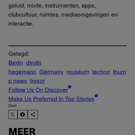
geluid, mode, instrumenten, apps,
clubcultuur, ruimtes, mediaomgevingen en
interactie.
Getagd:
Berlin
dimitri
hegemann
Germany
museum
techno
thum
p news
tresor
Follow Us On Discover
Make Us Preferred In Top Stories
Deel:
MEER