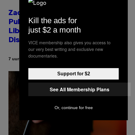
Zachary Cole Smith Wants a
Kill the ads for
Publicly Owned Music Streaming
just $2 a month
Library Built on Spotify’s
Dismantled Bones
VICE membership also gives you access to
our very best writing and exclusive new
documentaries.
Door
7 uur geleden
Lauren Boisvert
Support for $2
See All Membership Plans
Or, continue for free