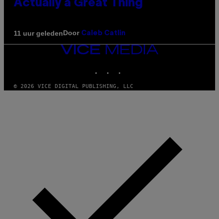
Actually a Great Thing
Door
11 uur geleden
Caleb Catlin
VICE
MEDIA
INSTAGRAM
TIKTOK
YOUTUBE
© 2026 VICE DIGITAL PUBLISHING, LLC