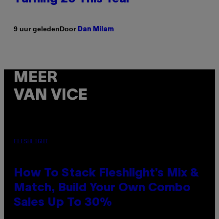
Door
9 uur geleden
Dan Milam
MEER
VAN VICE
FLESHLIGHT
How To Stack Fleshlight’s Mix &
Match, Build Your Own Combo
Sales Up To 30%