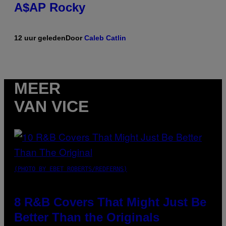
A$AP Rocky
12 uur geleden
Door
Caleb Catlin
MEER
VAN VICE
(PHOTO BY EBET ROBERTS/REDFERNS)
8 R&B Covers That Might Just Be
Better Than the Originals