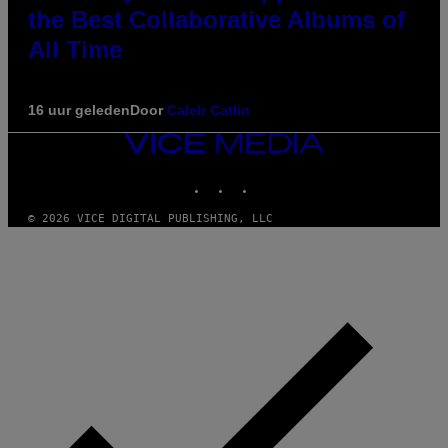
the Best Collaborative Albums of
All Time
16 uur geleden
Door
Caleb Catlin
VICE
MEDIA
INSTAGRAM
TIKTOK
YOUTUBE
© 2026 VICE DIGITAL PUBLISHING, LLC