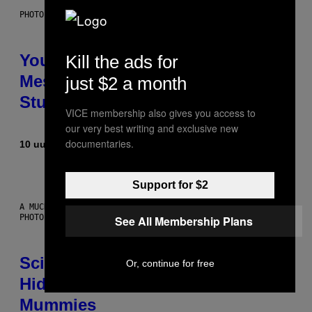
PHOTO: BATUHAN TOKER / GETTY IMAGES
Your Desk Height Could Be
Kill the ads for
Messing With Your Brain, New
just $2 a month
Study Finds
VICE membership also gives you access to
our very best writing and exclusive new
documentaries.
10 uur geleden
Door
Luis Prada
Support for $2
A MUCH, MUCH OLDER CHILEAN MUMMY THAN THOSE IN QUESTION.
PHOTO: MARTIN BERNETTI/AFP VIA GETTY IMAGES
See All Membership Plans
Scientists Found Smallpox DNA
Or, continue for free
Hidden in 500-Year-Old Chilean
Mummies