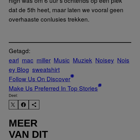
high was om 6 uur s’ochtends op een plek
dat de 5th heet, maar laten we vooral geen
overhaaste conlusies trekken.
Getagd:
earl
mac
miller
Music
Muziek
Noisey
Nois
ey Blog
sweatshirt
Follow Us On Discover
Make Us Preferred In Top Stories
Deel:
MEER
VAN DIT