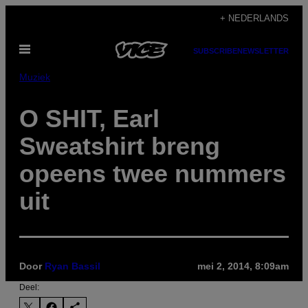
Ga
+ NEDERLANDS
naar
Open
de
SUBSCRIBE
NEWSLETTER
menu
inhoud
Muziek
O SHIT, Earl
Sweatshirt breng
opeens twee nummers
uit
Door
Ryan Bassil
mei 2, 2014, 8:09am
Deel: