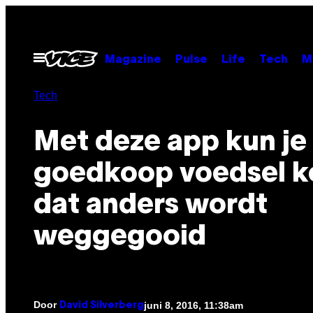
Ga
naar
de
Open
Magazine
Pulse
Life
Tech
M
menu
inhoud
Tech
Met deze app kun je
goedkoop voedsel 
dat anders wordt
weggegooid
Door
juni 8, 2016, 11:38am
David Silverberg