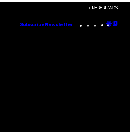
+ NEDERLANDS
Instagram
TikTok
YouTube
Google
Goog
Subscribe
Newsletter
Discove
Top
Posts