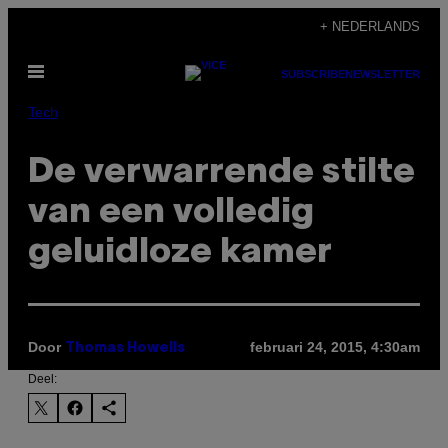
Ga
+ NEDERLANDS
naar
Open
de
SUBSCRIBE
NEWSLETTER
menu
inhoud
Tech
De verwarrende stilte
van een volledig
geluidloze kamer
Door
februari 24, 2015, 4:30am
Thomas Howells
Deel: