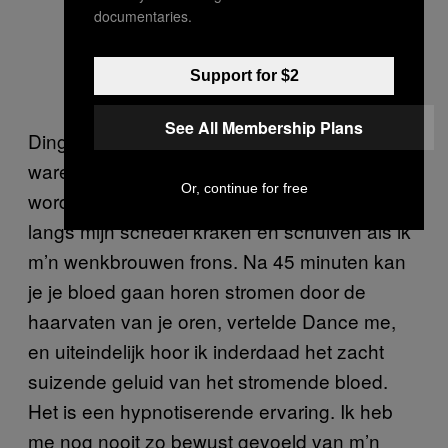
documentaries.
Support for $2
See All Membership Plans
Dingen die voorheen gewoon een gevoel
waren – vertering, ontspannen spieren –
Or, continue for free
worden steeds hoorbaarder. Ik hoor mijn huid
langs mijn schedel kraken en schuiven als ik
m’n wenkbrouwen frons. Na 45 minuten kan
je je bloed gaan horen stromen door de
haarvaten van je oren, vertelde Dance me,
en uiteindelijk hoor ik inderdaad het zacht
suizende geluid van het stromende bloed.
Het is een hypnotiserende ervaring. Ik heb
me nog nooit zo bewust gevoeld van m’n