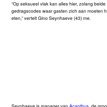
“Op seksueel vlak kan alles hier, zolang beide p
gedragscodes waar gasten zich aan moeten hou
eten,” vertelt Gino Seynhaeve (43) me.
Seynhaeve is manager van
Acanthus
, de gro