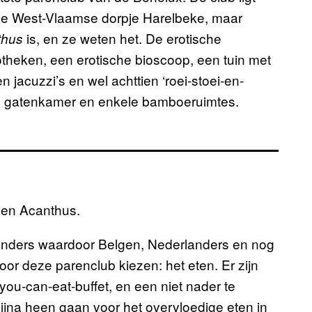
ine West-Vlaamse dorpje Harelbeke, maar
is, en ze weten het. De erotische
thus
cotheken, een erotische bioscoop, een tuin met
jacuzzi’s en wel achttien ‘roei-stoei-en-
n gatenkamer en enkele bamboeruimtes.
 en Acanthus.
s anders waardoor Belgen, Nederlanders en nog
oor deze parenclub kiezen: het eten. Er zijn
ou-can-eat-buffet, en een niet nader te
ijna heen gaan voor het overvloedige eten in