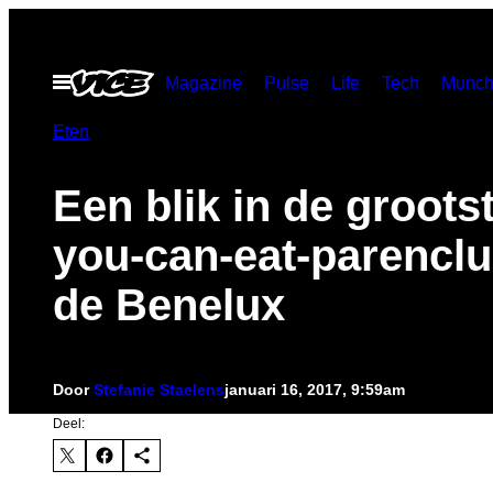
Ga
naar
Open
Magazine
Pulse
Life
Tech
Munch
de
menu
inhoud
Eten
Een blik in de grootst
you-can-eat-parencl
de Benelux
Door
Stefanie Staelens
januari 16, 2017, 9:59am
Deel: