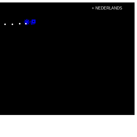
+ NEDERLANDS
Instagram
TikTok
YouTube
Google
Google
Discover
Top
Posts