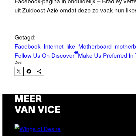
Facebook-pagina in onduidelijk – Bradley verte
uit Zuidoost-Azië omdat deze zo vaak hun like
Getagd:
Facebook
Internet
like
Motherboard
mother
Follow Us On Discover
Make Us Preferred In 
Deel:
MEER
VAN VICE