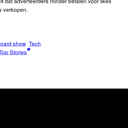
lt dat adverteerders minder betalen voor likes
s verkopen.
board show
Tech
Top Stories