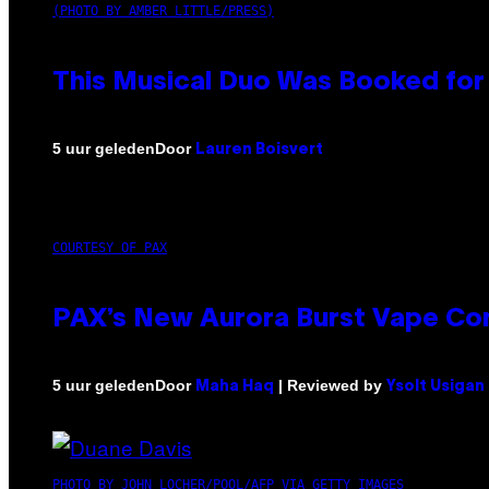
(PHOTO BY AMBER LITTLE/PRESS)
This Musical Duo Was Booked for a
Door
5 uur geleden
Lauren Boisvert
COURTESY OF PAX
PAX’s New Aurora Burst Vape Co
Door
| Reviewed by
5 uur geleden
Maha Haq
Ysolt Usigan
PHOTO BY JOHN LOCHER/POOL/AFP VIA GETTY IMAGES