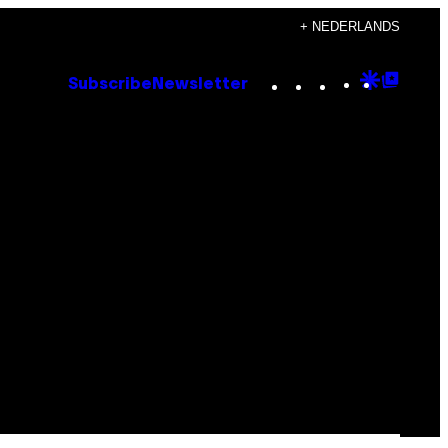
+ NEDERLANDS
Instagram
TikTok
YouTube
Google
Goog
Subscribe
Newsletter
Discove
Top
Posts