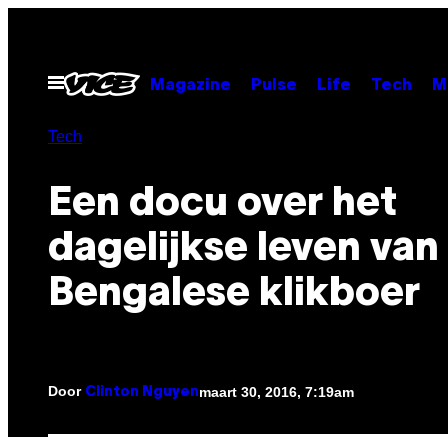
Ga
naar
de
Open
Magazine
Pulse
Life
Tech
M
menu
inhoud
Tech
Een docu over het
dagelijkse leven van
Bengalese klikboer
Door
maart 30, 2016, 7:19am
Clinton Nguyen