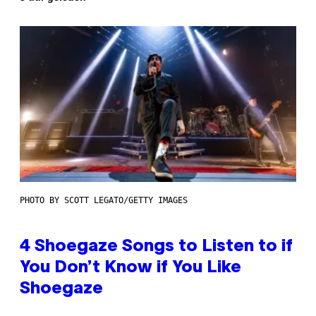
PHOTO BY SCOTT LEGATO/GETTY IMAGES
4 Shoegaze Songs to Listen to if
You Don’t Know if You Like
Shoegaze