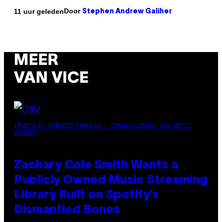
Door
11 uur geleden
Stephen Andrew Galiher
MEER
VAN VICE
(PHOTO BY ROBERTO PANUCCI – CORBIS/CORBIS VIA GETTY
IMAGES)
Zachary Cole Smith Wants a
Publicly Owned Music Streaming
Library Built on Spotify’s
Dismantled Bones