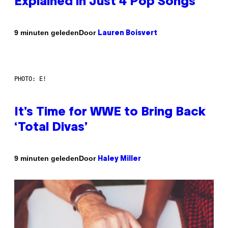
Explained in Just 4 Pop Songs
Door
9 minuten geleden
Lauren Boisvert
PHOTO: E!
It’s Time for WWE to Bring Back
‘Total Divas’
Door
9 minuten geleden
Haley Miller