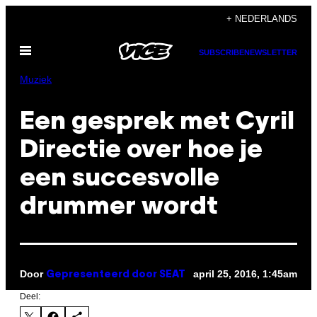
Ga
+ NEDERLANDS
naar
Open
de
SUBSCRIBE
NEWSLETTER
menu
inhoud
Muziek
Een gesprek met Cyril
Directie over hoe je
een succesvolle
drummer wordt
Door
april 25, 2016, 1:45am
Gepresenteerd door SEAT
Deel: