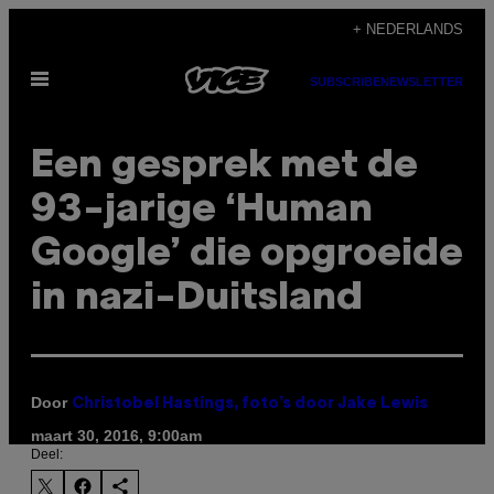
Ga
+ NEDERLANDS
naar
Open
de
SUBSCRIBE
NEWSLETTER
menu
inhoud
Een gesprek met de
93-jarige ‘Human
Google’ die opgroeide
in nazi-Duitsland
Door
Christobel Hastings, foto’s door Jake Lewis
maart 30, 2016, 9:00am
Deel: