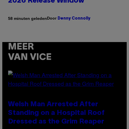
2026 Release Window
Door
58 minuten geleden
Denny Connolly
MEER
VAN VICE
Welsh Man Arrested After
Standing on a Hospital Roof
Dressed as the Grim Reaper