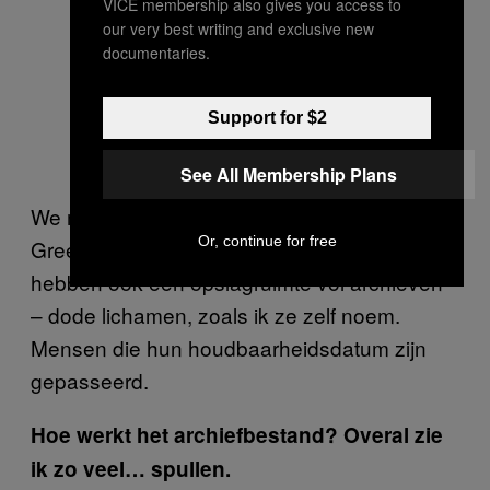
VICE membership also gives you access to
our very best writing and exclusive new
documentaries.
Support for $2
See All Membership Plans
We moesten begin jaren zestig naar Golders
Or, continue for free
Green verhuizen voor een grotere ruimte. We
hebben ook een opslagruimte vol archieven
– dode lichamen, zoals ik ze zelf noem.
Mensen die hun houdbaarheidsdatum zijn
gepasseerd.
Hoe werkt het archiefbestand? Overal zie
ik zo veel… spullen.