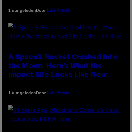
Door
1 uur geleden
Luis Prada
A SpaceX Rocket Crashed Into
the Moon. Here’s What the
Impact Site Looks Like Now.
Door
1 uur geleden
Luis Prada