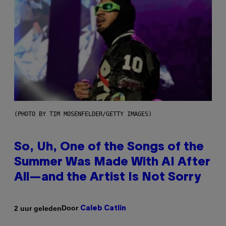
(PHOTO BY TIM MOSENFELDER/GETTY IMAGES)
So, Uh, One of the Songs of the
Summer Was Made With AI After
All—and the Artist Is Not Sorry
Door
2 uur geleden
Caleb Catlin