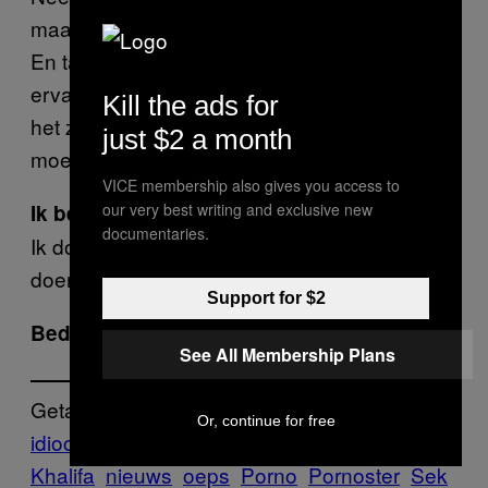
maar mijn moeder weet niet precies wie ze is.
En tatoeages zijn gewoon mijn ding – ik hou
ervan. Ik heb er nu dertien in totaal, en ik ben
Kill the ads for
het zelf ook aan het leren. Het stoort mijn
just $2 a month
moeder niet.
VICE membership also gives you access to
our very best writing and exclusive new
Ik ben blij te horen dat je geen spijt hebt.
documentaries.
Ik doe wat ik wil en ik laat andere mensen
doen wat zij willen. Mijn lichaam, mijn regels.
Support for $2
Bedankt!
See All Membership Plans
Getagd:
Or, continue for free
idioot
internationaal
Interview
Mia
Khalifa
nieuws
oeps
Porno
Pornoster
Sek