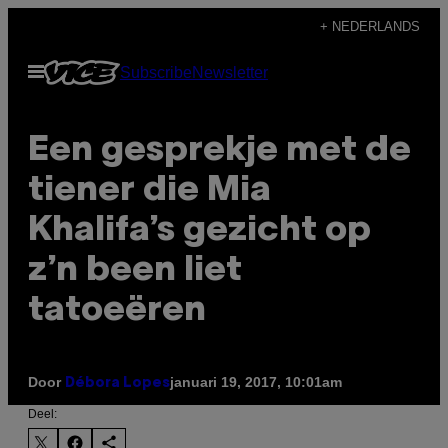
Ga
+ NEDERLANDS
naar
Open
Subscribe
Newsletter
de
menu
inhoud
Een gesprekje met de
tiener die Mia
Khalifa’s gezicht op
z’n been liet
tatoeëren
Door
januari 19, 2017, 10:01am
Débora Lopes
Deel: