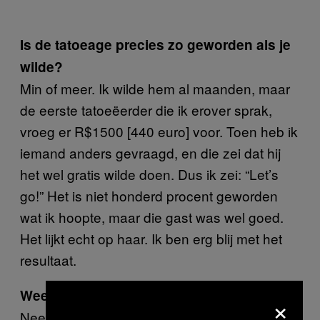
Is de tatoeage precies zo geworden als je
wilde?
Min of meer. Ik wilde hem al maanden, maar
de eerste tatoeëerder die ik erover sprak,
vroeg er R$1500 [440 euro] voor. Toen heb ik
iemand anders gevraagd, en die zei dat hij
het wel gratis wilde doen. Dus ik zei: “Let’s
go!” Het is niet honderd procent geworden
wat ik hoopte, maar die gast was wel goed.
Het lijkt echt op haar. Ik ben erg blij met het
resultaat.
Weet je moeder wie Mia Khalifa is?
×
Nee. Ik heb het weleens over haar gehad,