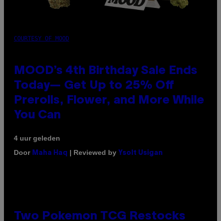
COURTESY OF MOOD
MOOD’s 4th Birthday Sale Ends
Today— Get Up to 25% Off
Prerolls, Flower, and More While
You Can
4 uur geleden
Door
| Reviewed by
Maha Haq
Ysolt Usigan
Two Pokemon TCG Restocks