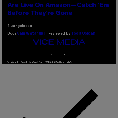
Are Live On Amazon—Catch ‘Em
Before They’re Gone
4 uur geleden
Door
| Reviewed by
Sam Watanuki
Ysolt Usigan
VICE
MEDIA
INSTAGRAM
TIKTOK
YOUTUBE
© 2026 VICE DIGITAL PUBLISHING, LLC