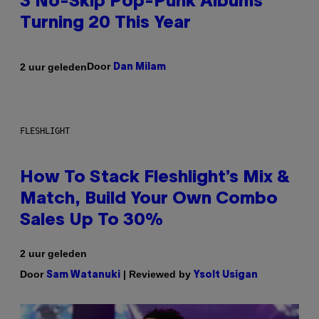
3 No-Skip Pop-Punk Albums
Turning 20 This Year
Door
2 uur geleden
Dan Milam
FLESHLIGHT
How To Stack Fleshlight’s Mix &
Match, Build Your Own Combo
Sales Up To 30%
2 uur geleden
Door
| Reviewed by
Sam Watanuki
Ysolt Usigan