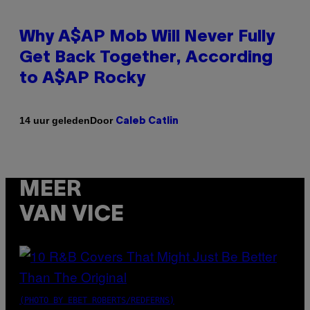
Why A$AP Mob Will Never Fully
Get Back Together, According
to A$AP Rocky
Door
14 uur geleden
Caleb Catlin
MEER
VAN VICE
(PHOTO BY EBET ROBERTS/REDFERNS)