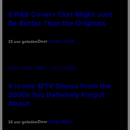
8 R&B Covers That Might Just
Be Better Than the Originals
Door
15 uur geleden
Caleb Catlin
PHOTO: PETER KRAMER / GETTY IMAGES
4 Iconic MTV Shows From the
2000s You Definitely Forgot
About
Door
16 uur geleden
Haley Miller