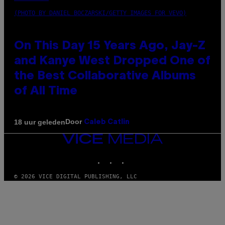
(PHOTO BY DANIEL BOCZARSKI/GETTY IMAGES FOR VEVO)
On This Day 15 Years Ago, Jay-Z
and Kanye West Dropped One of
the Best Collaborative Albums
of All Time
Door
18 uur geleden
Caleb Catlin
VICE
MEDIA
INSTAGRAM
TIKTOK
YOUTUBE
© 2026 VICE DIGITAL PUBLISHING, LLC