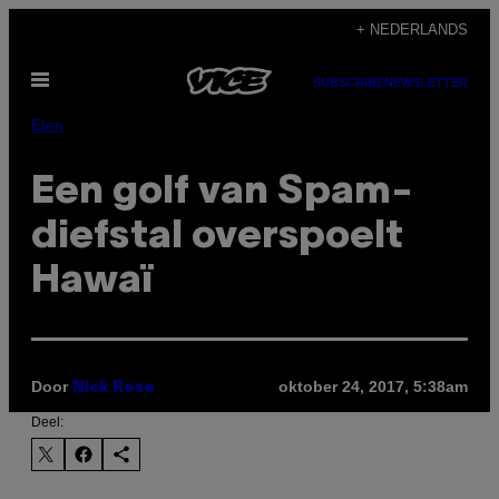
Ga
+ NEDERLANDS
naar
Open
de
SUBSCRIBE
NEWSLETTER
menu
inhoud
Eten
Een golf van Spam-
diefstal overspoelt
Hawaï
Door
oktober 24, 2017, 5:38am
Nick Rose
Deel: