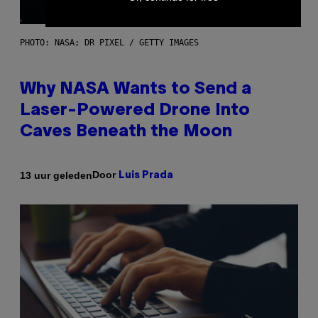
PHOTO: NASA; DR PIXEL / GETTY IMAGES
Why NASA Wants to Send a
Laser-Powered Drone Into
Caves Beneath the Moon
Door
13 uur geleden
Luis Prada