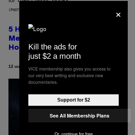
×
(PHOTO BY STEVE GRANITZ/WIREIMAGE)
5 Hip-Hop Songs That Are Most
Memorable for Their Classic
Kill the ads for
Hooks
just $2 a month
Door
12 uur geleden
Caleb Catlin
VICE membership also gives you access to
our very best writing and exclusive new
documentaries.
Support for $2
See All Membership Plans
Or, continue for free