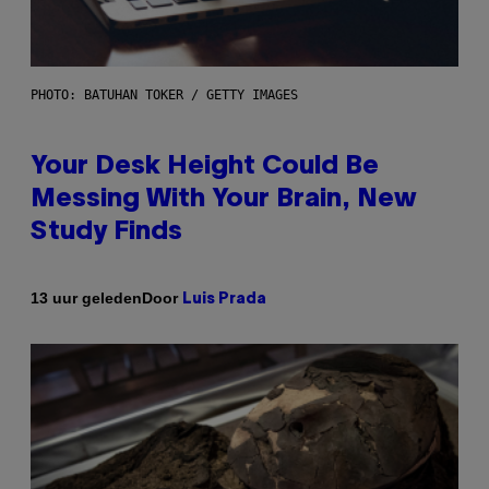
PHOTO: BATUHAN TOKER / GETTY IMAGES
Your Desk Height Could Be
Messing With Your Brain, New
Study Finds
Door
13 uur geleden
Luis Prada