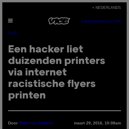
Ga
+ NEDERLANDS
naar
Open
de
SUBSCRIBE
NEWSLETTER
menu
inhoud
Tech
Een hacker liet
duizenden printers
via internet
racistische flyers
printen
Door
maart 29, 2016, 10:08am
Nicholas Deleon