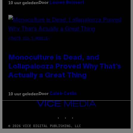
Door
10 uur geleden
Lauren Boisvert
(PHOTO VIA T-MOBILE)
Monoculture is Dead, and
Lollapalooza Proved Why That’s
Actually a Great Thing
Door
10 uur geleden
Caleb Catlin
VICE
MEDIA
INSTAGRAM
TIKTOK
YOUTUBE
© 2026 VICE DIGITAL PUBLISHING, LLC