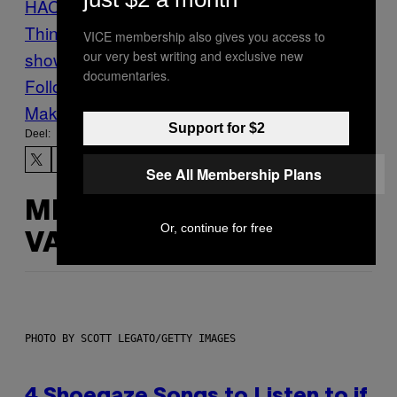
HACK
Internet
Internet of
Things
Motherboard
motherboard
VICE membership also gives you access to
our very best writing and exclusive new
show
nieuws
printers
Racisme
Tech
Weev
documentaries.
Follow Us On Discover
Make Us Preferred In Top Stories
Support for $2
Deel:
See All Membership Plans
MEER
Or, continue for free
VAN DIT
PHOTO BY SCOTT LEGATO/GETTY IMAGES