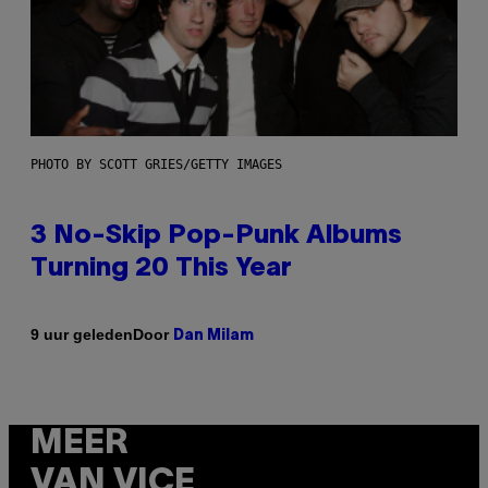
PHOTO BY SCOTT GRIES/GETTY IMAGES
3 No-Skip Pop-Punk Albums
Turning 20 This Year
Door
9 uur geleden
Dan Milam
MEER
VAN VICE