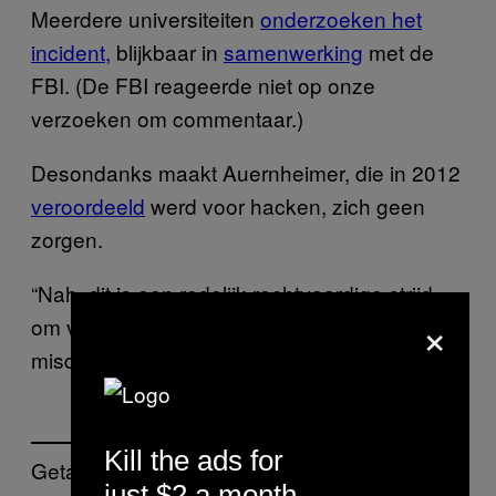
Meerdere universiteiten
onderzoeken het
incident,
blijkbaar in
samenwerking
met de
FBI. (De FBI reageerde niet op onze
verzoeken om commentaar.)
Desondanks maakt Auernheimer, die in 2012
veroordeeld
werd voor hacken, zich geen
zorgen.
“Nah, dit is een redelijk rechtvaardige strijd
×
om voor te vechten,” zei hij. “Ik heb geen
misdaad gepleegd.”
Kill the ads for
Getagd:
just $2 a month